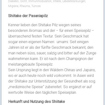
Diabetes
,
Gicht
,
Immunmodulation
,
Infekte
,
Lebererkrankungen
,
Migräne
,
Rheuma
,
Tumore
Shiitake der Pasaniapilz
Kenner lieben den Shiitake Pilz wegen seines
besonderen Aromas und der – für einen Speisepilz –
überraschend festen Textur. Sein Geschmack hat
sogar einen eigenen Namen: umami. Seit einigen
Jahren ist er als der fünfte Geschmack bekannt, den
man neben süss, sauer, salzig und bitter auf der Zunge
wahrnehmen kann. Er ist nach dem Champignon der
meistangebaute Speisepilz.
Sein Ursprung liegt in den Wäldern Chinas und Japans,
wo er auch heute noch wild vorkommt. In Asien wird
der Shiitake zur Unterstützung der Gesundheit als sog.
„medizinische Speise“ zubereitet. So ergänzt er auf
wertvolle Weise den täglichen Speiseplan.
Herkunft und Nutzung des Shiitake