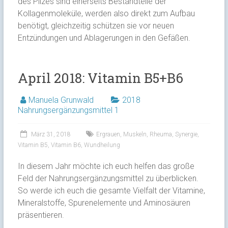
des Pilzes sind einerseits Bestandteile der
Kollagenmoleküle, werden also direkt zum Aufbau
benötigt, gleichzeitig schützen sie vor neuen
Entzündungen und Ablagerungen in den Gefäßen.
April 2018: Vitamin B5+B6
Manuela Grunwald
2018
Nahrungsergänzungsmittel 1
März 31, 2018
Ergrauen
,
Muskeln
,
Rheuma
,
Synergie
,
Vitamin B5
,
Vitamin B6
,
Wundheilung
In diesem Jahr möchte ich euch helfen das große
Feld der Nahrungsergänzungsmittel zu überblicken.
So werde ich euch die gesamte Vielfalt der Vitamine,
Mineralstoffe, Spurenelemente und Aminosäuren
präsentieren.