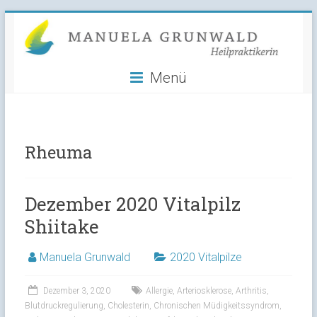
Manuela
Skip
to
Grunwald
content
Menü
Heilpraktikerin
Rheuma
Dezember 2020 Vitalpilz
Shiitake
Manuela Grunwald
2020 Vitalpilze
Dezember 3, 2020
Allergie
,
Arteriosklerose
,
Arthritis
,
Blutdruckregulierung
,
Cholesterin
,
Chronischen Müdigkeitssyndrom
,