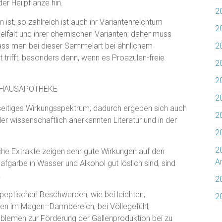
er Heilpflanze hin.
2
n ist, so zahlreich ist auch ihr Variantenreichtum
2
elfalt und ihrer chemischen Varianten; daher muss
ss man bei dieser Sammelart bei ähnlichem
2
t trifft, besonders dann, wenn es Proazulen-freie
2
20
R HAUSAPOTHEKE
20
ielseitiges Wirkungsspektrum; dadurch ergeben sich auch
2
 wissenschaftlich anerkannten Literatur und in der
2
2
he Extrakte zeigen sehr gute Wirkungen auf den
Ar
afgarbe in Wasser und Alkohol gut löslich sind, sind
.
2
yspeptischen Beschwerden, wie bei leichten,
2
n im Magen–Darmbereich, bei Völlegefühl,
roblemen zur Förderung der Gallenproduktion bei zu