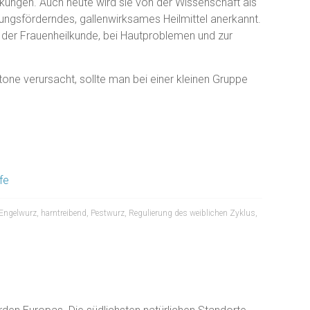
nkungen. Auch heute wird sie von der Wissenschaft als
ngsförderndes, gallenwirksames Heilmittel anerkannt.
 der Frauenheilkunde, bei Hautproblemen und zur
tone verursacht, sollte man bei einer kleinen Gruppe
fe
Engelwurz
,
harntreibend
,
Pestwurz
,
Regulierung des weiblichen Zyklus
,