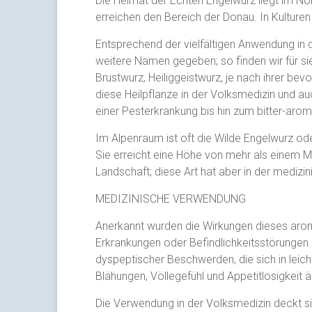
Die Heimat der Echten Engelwurz liegt im No
erreichen den Bereich der Donau. In Kulturen
Entsprechend der vielfältigen Anwendung in 
weitere Namen gegeben; so finden wir für s
Brustwurz, Heiliggeistwurz, je nach ihrer
diese Heilpflanze in der Volksmedizin und a
einer Pesterkrankung bis hin zum bitter-aro
Im Alpenraum ist oft die Wilde Engelwurz ode
Sie erreicht eine Höhe von mehr als einem Met
Landschaft; diese Art hat aber in der mediz
MEDIZINISCHE VERWENDUNG
Anerkannt wurden die Wirkungen dieses arom
Erkrankungen oder Befindlichkeitsstörungen.
dyspeptischer Beschwerden, die sich in le
Blähungen, Völlegefühl und Appetitlosigkeit 
Die Verwendung in der Volksmedizin deckt si