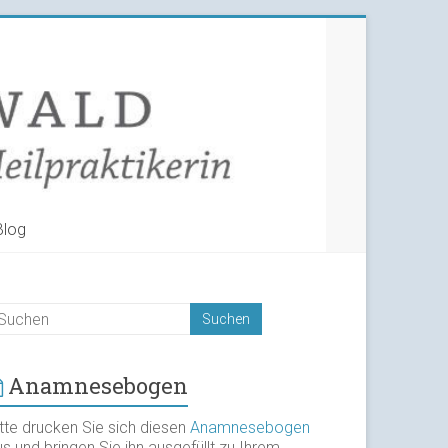
Blog
Anamnesebogen
itte drucken Sie sich diesen
Anamnesebogen
s und bringen Sie ihn ausgefüllt zu Ihrem