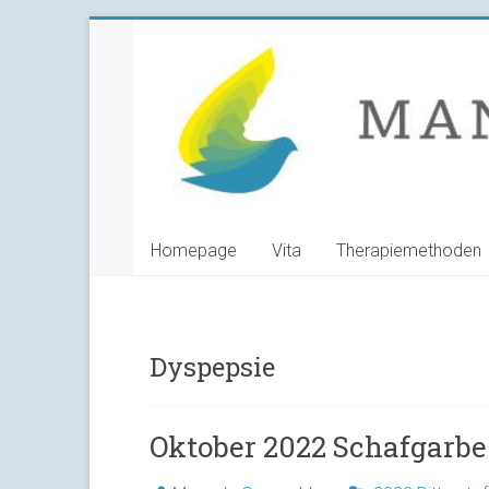
Skip
Manuela
to
content
Grunwald
Heilpraktikerin
Homepage
Vita
Therapiemethoden
Dyspepsie
Oktober 2022 Schafgarbe