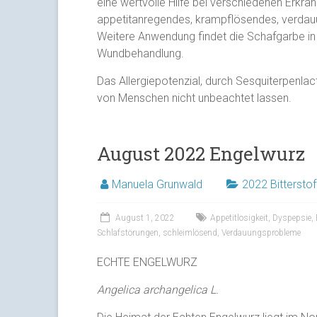
eine wertvolle Hilfe bei verschiedenen Erkra
appetitanregendes, krampflösendes, verdauu
Weitere Anwendung findet die Schafgarbe in
Wundbehandlung.
Das Allergiepotenzial, durch Sesquiterpenlac
von Menschen nicht unbeachtet lassen.
August 2022 Engelwurz
Manuela Grunwald
2022 Bitterstof
August 1, 2022
Appetitlosigkeit
,
Dyspepsie
,
Schlafstörungen
,
schleimlösend
,
Verdauungsprobleme
ECHTE ENGELWURZ
Angelica archangelica L.