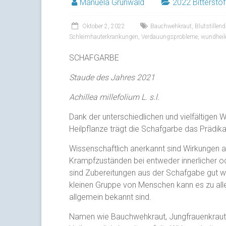
Manuela Grunwald
2022 Bitterstof
Oktober 2, 2022
Bauchwehkraut
,
Blutstillend
Schleimhauterkrankungen
,
Verdauungsprobleme
,
wundheil
SCHAFGARBE
Staude des Jahres 2021
Achillea millefolium L. s.l.
Dank der unterschiedlichen und vielfältigen W
Heilpflanze trägt die Schafgarbe das Prädik
Wissenschaftlich anerkannt sind Wirkungen a
Krampfzuständen bei entweder innerlicher o
sind Zubereitungen aus der Schafgabe gut wir
kleinen Gruppe von Menschen kann es zu all
allgemein bekannt sind.
Namen wie Bauchwehkraut, Jungfrauenkraut, Bl