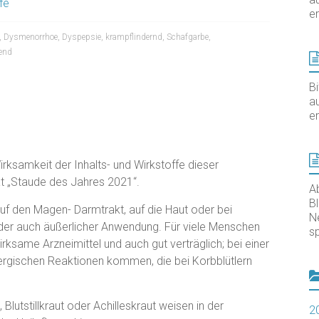
fe
er
,
Dysmenorrhoe
,
Dyspepsie
,
krampflindernd
,
Schafgarbe
,
end
B
au
er
irksamkeit der Inhalts- und Wirkstoffe dieser
at „Staude des Jahres 2021“.
A
B
uf den Magen- Darmtrakt, auf die Haut oder bei
N
der auch äußerlicher Anwendung. Für viele Menschen
sp
ksame Arzneimittel und auch gut verträglich; bei einer
ergischen Reaktionen kommen, die bei Korbblütlern
utstillkraut oder Achilleskraut weisen in der
2