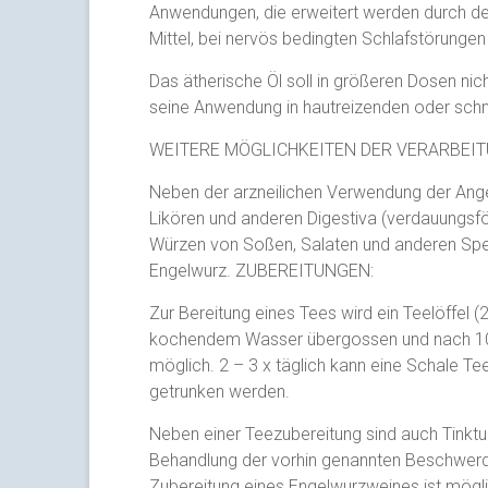
Anwendungen, die erweitert werden durch de
Mittel, bei nervös bedingten Schlafstörungen
Das ätherische Öl soll in größeren Dosen nic
seine Anwendung in hautreizenden oder schm
WEITERE MÖGLICHKEITEN DER VERARBEIT
Neben der arzneilichen Verwendung der Ange
Likören und anderen Digestiva (verdauungsf
Würzen von Soßen, Salaten und anderen Spe
Engelwurz. ZUBEREITUNGEN:
Zur Bereitung eines Tees wird ein Teelöffel (
kochendem Wasser übergossen und nach 10 
möglich. 2 – 3 x täglich kann eine Schale 
getrunken werden.
Neben einer Teezubereitung sind auch Tinktu
Behandlung der vorhin genannten Beschwerd
Zubereitung eines Engelwurzweines ist mögli