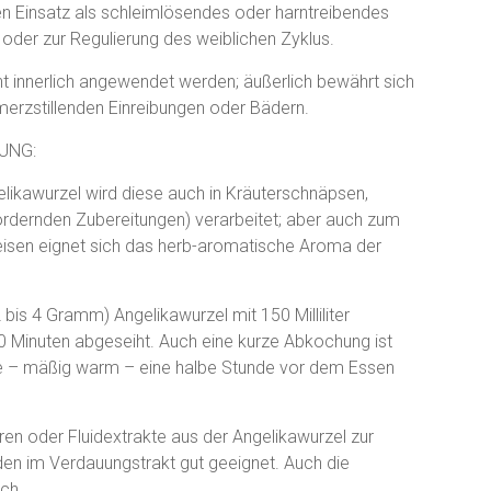
n Einsatz als schleimlösendes oder harntreibendes
 oder zur Regulierung des weiblichen Zyklus.
ht innerlich angewendet werden; äußerlich bewährt sich
erzstillenden Einreibungen oder Bädern.
UNG:
likawurzel wird diese auch in Kräuterschnäpsen,
ördernden Zubereitungen) verarbeitet; aber auch zum
isen eignet sich das herb-aromatische Aroma der
2 bis 4 Gramm) Angelikawurzel mit 150 Milliliter
Minuten abgeseiht. Auch eine kurze Abkochung ist
Tee – mäßig warm – eine halbe Stunde vor dem Essen
ren oder Fluidextrakte aus der Angelikawurzel zur
en im Verdauungstrakt gut geeignet. Auch die
ch.