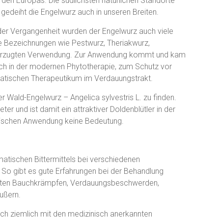
rden Europas. Die südlichsten natürlichen Standorte
 gedeiht die Engelwurz auch in unseren Breiten.
der Vergangenheit wurden der Engelwurz auch viele
ie Bezeichnungen wie Pestwurz, Theriakwurz,
 bevorzugten Verwendung. Zur Anwendung kommt und kam
uch in der modernen Phytotherapie, zum Schutz vor
matischen Therapeutikum im Verdauungstrakt.
r Wald-Engelwurz – Angelica sylvestris L. zu finden.
er und ist damit ein attraktiver Doldenblütler in der
inischen Anwendung keine Bedeutung.
atischen Bittermittels bei verschiedenen
 So gibt es gute Erfahrungen bei der Behandlung
ichten Bauchkrämpfen, Verdauungsbeschwerden,
äußern.
ch ziemlich mit den medizinisch anerkannten