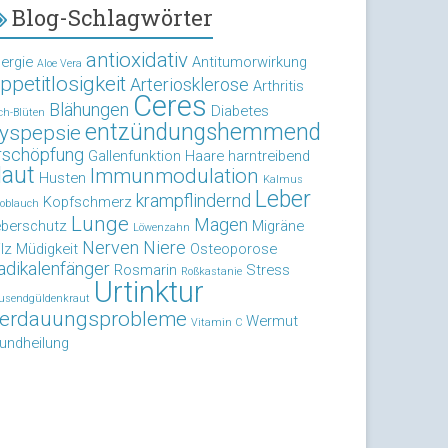
Blog-Schlagwörter
antioxidativ
lergie
Antitumorwirkung
Aloe Vera
ppetitlosigkeit
Arteriosklerose
Arthritis
Ceres
Blähungen
Diabetes
ch-Blüten
entzündungshemmend
yspepsie
rschöpfung
Gallenfunktion
Haare
harntreibend
aut
Immunmodulation
Husten
Kalmus
Leber
krampflindernd
Kopfschmerz
oblauch
Lunge
Magen
eberschutz
Migräne
Löwenzahn
Nerven
Niere
lz
Müdigkeit
Osteoporose
adikalenfänger
Rosmarin
Stress
Roßkastanie
Urtinktur
usendgüldenkraut
erdauungsprobleme
Wermut
Vitamin C
undheilung