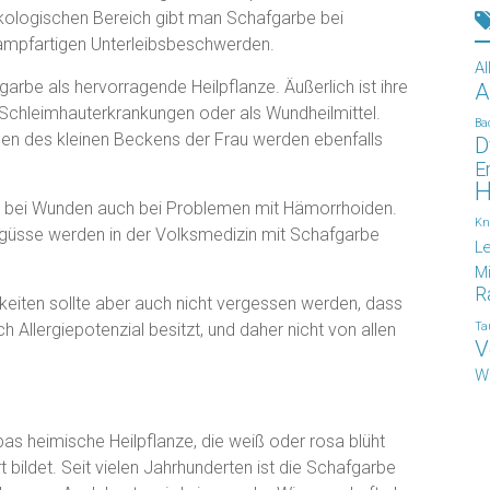
äkologischen Bereich gibt man Schafgarbe bei
ampfartigen Unterleibsbeschwerden.
Al
fgarbe als hervorragende Heilpflanze. Äußerlich ist ihre
A
Schleimhauterkrankungen oder als Wundheilmittel.
Ba
en des kleinen Beckens der Frau werden ebenfalls
D
E
H
ßer bei Wunden auch bei Problemen mit Hämorrhoiden.
Kn
güsse werden in der Volksmedizin mit Schafgarbe
L
Mi
R
keiten sollte aber auch nicht vergessen werden, dass
h Allergiepotenzial besitzt, und daher nicht von allen
Ta
V
W
pas heimische Heilpflanze, die weiß oder rosa blüht
bildet. Seit vielen Jahrhunderten ist die Schafgarbe