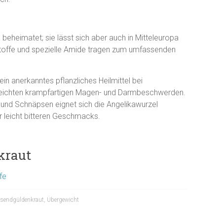
 beheimatet; sie lässt sich aber auch in Mitteleuropa
rkstoffe und spezielle Amide tragen zum umfassenden
in anerkanntes pflanzliches Heilmittel bei
d leichten krampfartigen Magen- und Darmbeschwerden.
n und Schnäpsen eignet sich die Angelikawurzel
 leicht bitteren Geschmacks.
kraut
fe
sendgüldenkraut
,
Übergewicht