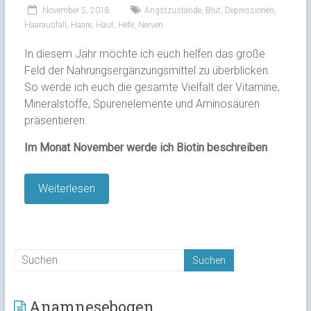
November 5, 2018
Angstzustände
,
Blut
,
Depressionen
,
Haarausfall
,
Haare
,
Haut
,
Hefe
,
Nerven
In diesem Jahr möchte ich euch helfen das große
Feld der Nahrungsergänzungsmittel zu überblicken.
So werde ich euch die gesamte Vielfalt der Vitamine,
Mineralstoffe, Spurenelemente und Aminosäuren
präsentieren.
Im Monat November werde ich Biotin beschreiben
Weiterlesen
Anamnesebogen