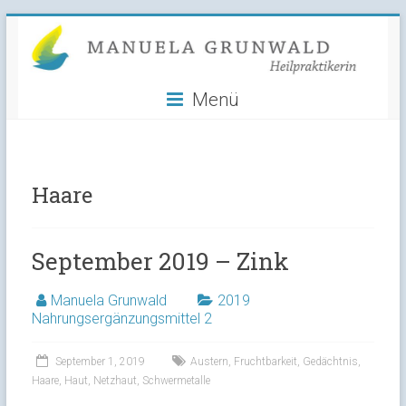
Manuela
Skip
to
Grunwald
content
Menü
Heilpraktikerin
Haare
September 2019 – Zink
Manuela Grunwald
2019
Nahrungsergänzungsmittel 2
September 1, 2019
Austern
,
Fruchtbarkeit
,
Gedächtnis
,
Haare
,
Haut
,
Netzhaut
,
Schwermetalle