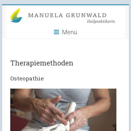
Manuela
Skip
to
Grunwald
content
Menü
Heilpraktikerin
Therapiemethoden
Osteopathie