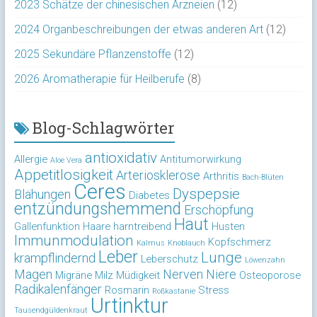
2023 Schätze der chinesischen Arzneien
(12)
2024 Organbeschreibungen der etwas anderen Art
(12)
2025 Sekundäre Pflanzenstoffe
(12)
2026 Aromatherapie für Heilberufe
(8)
Blog-Schlagwörter
antioxidativ
Allergie
Antitumorwirkung
Aloe Vera
Appetitlosigkeit
Arteriosklerose
Arthritis
Bach-Blüten
Ceres
Dyspepsie
Blähungen
Diabetes
entzündungshemmend
Erschöpfung
Haut
Gallenfunktion
Haare
harntreibend
Husten
Immunmodulation
Kopfschmerz
Kalmus
Knoblauch
Leber
Lunge
krampflindernd
Leberschutz
Löwenzahn
Magen
Nerven
Niere
Migräne
Milz
Müdigkeit
Osteoporose
Radikalenfänger
Rosmarin
Stress
Roßkastanie
Urtinktur
Tausendgüldenkraut