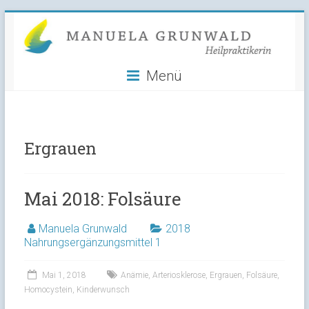
Manuela
Skip
to
Grunwald
content
Menü
Heilpraktikerin
Ergrauen
Mai 2018: Folsäure
Manuela Grunwald
2018
Nahrungsergänzungsmittel 1
Mai 1, 2018
Anämie
,
Arteriosklerose
,
Ergrauen
,
Folsäure
,
Homocystein
,
Kinderwunsch