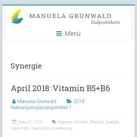
Manuela
Skip
to
Grunwald
content
Menü
Heilpraktikerin
Synergie
April 2018: Vitamin B5+B6
Manuela Grunwald
2018
Nahrungsergänzungsmittel 1
März 31, 2018
Ergrauen
,
Muskeln
,
Rheuma
,
Synergie
,
Vitamin B5
,
Vitamin B6
,
Wundheilung