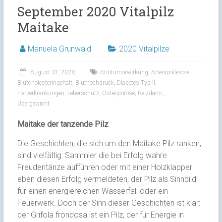
September 2020 Vitalpilz
Maitake
Manuela Grunwald
2020 Vitalpilze
August 31, 2020
Antitumorwirkung
,
Arteriosklerose
,
Blutcholesteringehalt
,
Bluthochdruck
,
Diabetes Typ II
,
Herzerkrankungen
,
Leberschutz
,
Osteoporose
,
Reizdarm
,
Übergewicht
Maitake der tanzende Pilz
Die Geschichten, die sich um den Maitake Pilz ranken,
sind vielfältig: Sammler die bei Erfolg wahre
Freudentänze aufführen oder mit einer Holzklapper
eben diesen Erfolg vermeldeten, der Pilz als Sinnbild
für einen energiereichen Wasserfall oder ein
Feuerwerk. Doch der Sinn dieser Geschichten ist klar:
der Grifola frondosa ist ein Pilz, der für Energie in