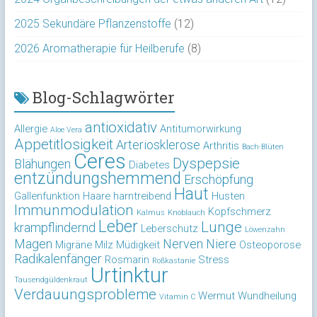
2025 Sekundäre Pflanzenstoffe
(12)
2026 Aromatherapie für Heilberufe
(8)
Blog-Schlagwörter
antioxidativ
Allergie
Antitumorwirkung
Aloe Vera
Appetitlosigkeit
Arteriosklerose
Arthritis
Bach-Blüten
Ceres
Dyspepsie
Blähungen
Diabetes
entzündungshemmend
Erschöpfung
Haut
Gallenfunktion
Haare
harntreibend
Husten
Immunmodulation
Kopfschmerz
Kalmus
Knoblauch
Leber
Lunge
krampflindernd
Leberschutz
Löwenzahn
Magen
Nerven
Niere
Migräne
Milz
Müdigkeit
Osteoporose
Radikalenfänger
Rosmarin
Stress
Roßkastanie
Urtinktur
Tausendgüldenkraut
Verdauungsprobleme
Wermut
Wundheilung
Vitamin C