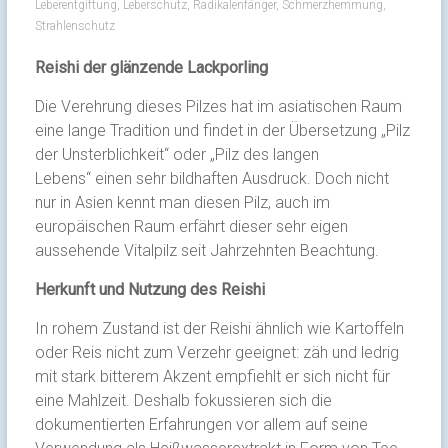
Leberentgiftung
,
Leberschutz
,
Radikalenfänger
,
Schmerzhemmung
,
Strahlenschutz
Reishi der glänzende Lackporling
Die Verehrung dieses Pilzes hat im asiatischen Raum
eine lange Tradition und findet in der Übersetzung „Pilz
der Unsterblichkeit“ oder „Pilz des langen
Lebens“ einen sehr bildhaften Ausdruck. Doch nicht
nur in Asien kennt man diesen Pilz, auch im
europäischen Raum erfährt dieser sehr eigen
aussehende Vitalpilz seit Jahrzehnten Beachtung.
Herkunft und Nutzung des Reishi
In rohem Zustand ist der Reishi ähnlich wie Kartoffeln
oder Reis nicht zum Verzehr geeignet: zäh und ledrig
mit stark bitterem Akzent empfiehlt er sich nicht für
eine Mahlzeit. Deshalb fokussieren sich die
dokumentierten Erfahrungen vor allem auf seine