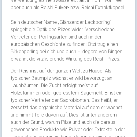
Verwendung als Heißwasserextrakt in Form von Tee,
aber auch als Reishi Pulver- bzw. Reishi Extraktkapsel.
Sein deutscher Name „Glänzender Lackporling“
spiegelt die Optik des Pilzes wider. Verschiedene
Vertreter der Porlingsarten sind auch in der
europäischen Geschichte zu finden: Ötzi trug einen
Birkenporling bei sich und auch Hildegard von Bingen
erwähnt die vitalisierende Wirkung des Reishi Pilzes.
Der Reishi ist auf der ganzen Welt zu Hause. Als
typischer Baumpilz wächst er wild bevorzugt an
Laubbäumen. Die Zucht erfolgt meist auf
Holzstämmen oder gepresstem Sägemehl. Er ist ein
typischer Vertreter der Saprobionten. Das heißt, er
zersetzt das organische Material auf dem er wächst
und nimmt Teile davon auf. Dies ist unter anderem
auch der Grund, warum Pilze und auch die daraus
gewonnenen Produkte wie Pulver oder Extrakte in der
Farbe changieren – sie hängt davon ab, wie die Farbe