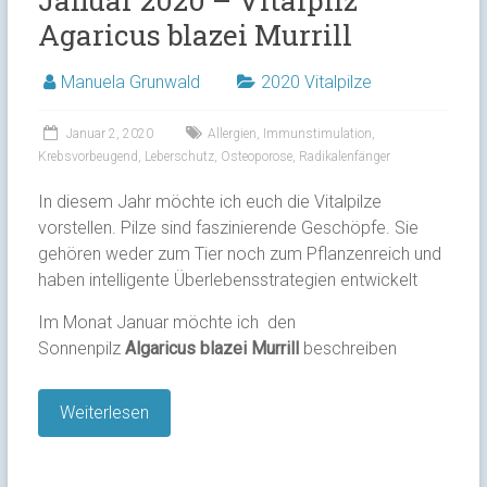
Agaricus blazei Murrill
Manuela Grunwald
2020 Vitalpilze
Januar 2, 2020
Allergien
,
Immunstimulation
,
Krebsvorbeugend
,
Leberschutz
,
Osteoporose
,
Radikalenfänger
In diesem Jahr möchte ich euch die Vitalpilze
vorstellen. Pilze sind faszinierende Geschöpfe. Sie
gehören weder zum Tier noch zum Pflanzenreich und
haben intelligente Überlebensstrategien entwickelt
Im Monat Januar möchte ich den
Sonnenpilz
Algaricus blazei Murrill
beschreiben
Weiterlesen