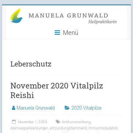
Manuela
Skip
to
Grunwald
content
Menü
Heilpraktikerin
Leberschutz
November 2020 Vitalpilz
Reishi
Manuela Grunwald
2020 Vitalpilze
November 1, 2020
Antitumorwirkung
,
Atemwegserkrankungen
,
entzündungshemmend
,
Immunmodulation
,