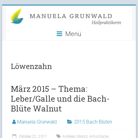
Manuela
Skip
to
Grunwald
content
Menü
Heilpraktikerin
Löwenzahn
März 2015 – Thema:
Leber/Galle und die Bach-
Blüte Walnut
Manuela Grunwald
2015 Bach-Blüten
Oktober 22, 2017
Andreas Moritz
,
Artischocke
,