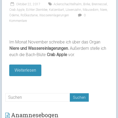
Oktober 22, 2017
Ackerschachtelhalm
,
Birke
,
Brennessel
,
Crab Apple
,
Echter Steinklee
,
Katzenbart
,
Löwenzahn
,
Mäusedorn
,
Niere
,
Ödeme
,
Roßkastanie
,
Wassereinlagerungen
0
Kommentare
Im Monat November schreibe ich über das Organ
Niere und Wassereinlagerungen.
Außerdem stelle ich
euch die Bach-Blüte
Crab Apple
vor.
Weiterlesen
Anamnesebogen