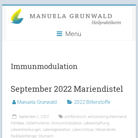
Manuela
Skip
to
Grunwald
content
Menü
Heilpraktikerin
Immunmodulation
September 2022 Mariendistel
Manuela Grunwald
2022 Bitterstoffe
September 2, 2022
antifibrotisch
,
entzündungshemmend
,
Fettleber
,
Gallenfunktion
,
Immunmodulation
,
Leberentgiftung
,
Lebererkrankungen
,
Leberregeneration
,
Leberzirrhose
,
Mariendistel
,
Radikalenfänger
,
Silymarin