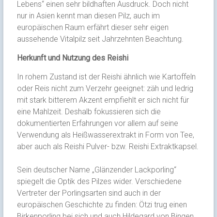
Lebens“ einen sehr bildhaften Ausdruck. Doch nicht
nur in Asien kennt man diesen Pilz, auch im
europäischen Raum erfährt dieser sehr eigen
aussehende Vitalpilz seit Jahrzehnten Beachtung.
Herkunft und Nutzung des Reishi
In rohem Zustand ist der Reishi ähnlich wie Kartoffeln
oder Reis nicht zum Verzehr geeignet: zäh und ledrig
mit stark bitterem Akzent empfiehlt er sich nicht für
eine Mahlzeit. Deshalb fokussieren sich die
dokumentierten Erfahrungen vor allem auf seine
Verwendung als Heißwasserextrakt in Form von Tee,
aber auch als Reishi Pulver- bzw. Reishi Extraktkapsel.
Sein deutscher Name „Glänzender Lackporling“
spiegelt die Optik des Pilzes wider. Verschiedene
Vertreter der Porlingsarten sind auch in der
europäischen Geschichte zu finden: Ötzi trug einen
Birkenporling bei sich und auch Hildegard von Bingen