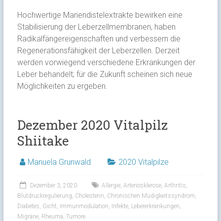
Hochwertige Mariendistelextrakte bewirken eine
Stabilisierung der Leberzellmembranen, haben
Radikalfängereigenschaften und verbessern die
Regenerationsfähigkeit der Leberzellen. Derzeit
werden vorwiegend verschiedene Erkrankungen der
Leber behandelt; für die Zukunft scheinen sich neue
Möglichkeiten zu ergeben.
Dezember 2020 Vitalpilz
Shiitake
Manuela Grunwald
2020 Vitalpilze
Dezember 3, 2020
Allergie
,
Arteriosklerose
,
Arthritis
,
Blutdruckregulierung
,
Cholesterin
,
Chronischen Müdigkeitssyndrom
,
Diabetes
,
Gicht
,
Immunmodulation
,
Infekte
,
Lebererkrankungen
,
Migräne
,
Rheuma
,
Tumore