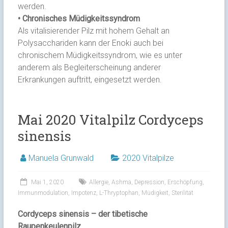
werden.
• Chronisches Müdigkeitssyndrom
Als vitalisierender Pilz mit hohem Gehalt an
Polysacchariden kann der Enoki auch bei
chronischem Müdigkeitssyndrom, wie es unter
anderem als Begleiterscheinung anderer
Erkrankungen auftritt, eingesetzt werden.
Mai 2020 Vitalpilz Cordyceps
sinensis
Manuela Grunwald
2020 Vitalpilze
Mai 1, 2020
Allergie
,
Ashma
,
Depression
,
Erschöpfung
,
Immunmodulation
,
Impotenz
,
L-Thryptophan
,
Müdigkeit
,
Sterilität
Cordyceps sinensis – der tibetische
Raupenkeulenpilz