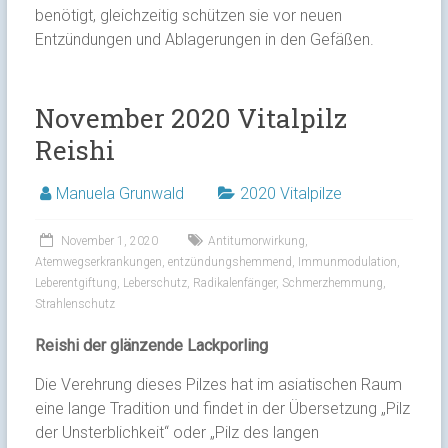
benötigt, gleichzeitig schützen sie vor neuen
Entzündungen und Ablagerungen in den Gefäßen.
November 2020 Vitalpilz
Reishi
Manuela Grunwald
2020 Vitalpilze
November 1, 2020
Antitumorwirkung
,
Atemwegserkrankungen
,
entzündungshemmend
,
Immunmodulation
,
Leberentgiftung
,
Leberschutz
,
Radikalenfänger
,
Schmerzhemmung
,
Strahlenschutz
Reishi der glänzende Lackporling
Die Verehrung dieses Pilzes hat im asiatischen Raum
eine lange Tradition und findet in der Übersetzung „Pilz
der Unsterblichkeit“ oder „Pilz des langen