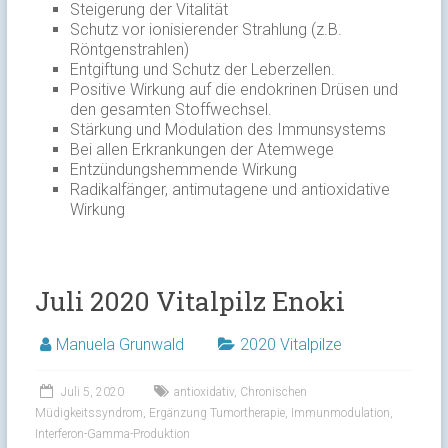
Steigerung der Vitalität
Schutz vor ionisierender Strahlung (z.B.
Röntgenstrahlen)
Entgiftung und Schutz der Leberzellen.
Positive Wirkung auf die endokrinen Drüsen und
den gesamten Stoffwechsel.
Stärkung und Modulation des Immunsystems
Bei allen Erkrankungen der Atemwege
Entzündungshemmende Wirkung
Radikalfänger, antimutagene und antioxidative
Wirkung
Juli 2020 Vitalpilz Enoki
Manuela Grunwald
2020 Vitalpilze
Juli 5, 2020
antioxidativ
,
Chronischen
Müdigkeitssyndrom
,
Ergänzung Tumortherapie
,
Immunmodulation
,
Interferon-Gamma-Produktion