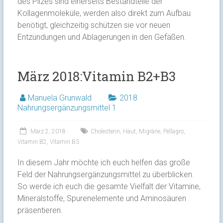
des Pilzes sind einerseits Bestandteile der
Kollagenmoleküle, werden also direkt zum Aufbau
benötigt, gleichzeitig schützen sie vor neuen
Entzündungen und Ablagerungen in den Gefäßen.
März 2018:Vitamin B2+B3
Manuela Grunwald
2018
Nahrungsergänzungsmittel 1
März 2, 2018
Cholesterin
,
Haut
,
Migräne
,
Pellagro
,
Vitamin B2
,
Vitamin B3
In diesem Jahr möchte ich euch helfen das große
Feld der Nahrungsergänzungsmittel zu überblicken.
So werde ich euch die gesamte Vielfalt der Vitamine,
Mineralstoffe, Spurenelemente und Aminosäuren
präsentieren.