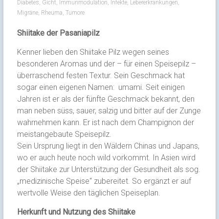
Diabetes
,
Gicht
,
Immunmodulation
,
Infekte
,
Lebererkrankungen
,
Migräne
,
Rheuma
,
Tumore
Shiitake der Pasaniapilz
Kenner lieben den Shiitake Pilz wegen seines
besonderen Aromas und der – für einen Speisepilz –
überraschend festen Textur. Sein Geschmack hat
sogar einen eigenen Namen: umami. Seit einigen
Jahren ist er als der fünfte Geschmack bekannt, den
man neben süss, sauer, salzig und bitter auf der Zunge
wahrnehmen kann. Er ist nach dem Champignon der
meistangebaute Speisepilz.
Sein Ursprung liegt in den Wäldern Chinas und Japans,
wo er auch heute noch wild vorkommt. In Asien wird
der Shiitake zur Unterstützung der Gesundheit als sog.
„medizinische Speise“ zubereitet. So ergänzt er auf
wertvolle Weise den täglichen Speiseplan.
Herkunft und Nutzung des Shiitake