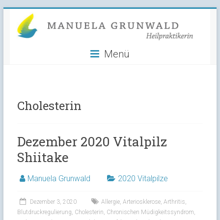
Manuela
Skip
to
Grunwald
content
Menü
Heilpraktikerin
Cholesterin
Dezember 2020 Vitalpilz
Shiitake
Manuela Grunwald
2020 Vitalpilze
Dezember 3, 2020
Allergie
,
Arteriosklerose
,
Arthritis
,
Blutdruckregulierung
,
Cholesterin
,
Chronischen Müdigkeitssyndrom
,