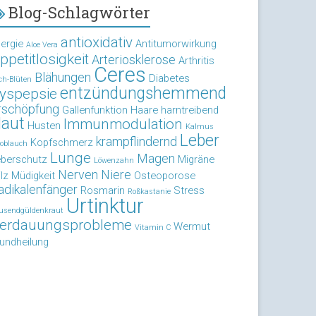
Blog-Schlagwörter
antioxidativ
lergie
Antitumorwirkung
Aloe Vera
ppetitlosigkeit
Arteriosklerose
Arthritis
Ceres
Blähungen
Diabetes
ch-Blüten
entzündungshemmend
yspepsie
rschöpfung
Gallenfunktion
Haare
harntreibend
aut
Immunmodulation
Husten
Kalmus
Leber
krampflindernd
Kopfschmerz
oblauch
Lunge
Magen
eberschutz
Migräne
Löwenzahn
Nerven
Niere
lz
Müdigkeit
Osteoporose
adikalenfänger
Rosmarin
Stress
Roßkastanie
Urtinktur
usendgüldenkraut
erdauungsprobleme
Wermut
Vitamin C
undheilung