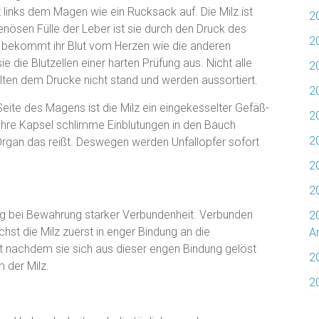
t links dem Magen wie ein Rucksack auf. Die Milz ist
2
venösen Fülle der Leber ist sie durch den Druck des
2
z bekommt ihr Blut vom Herzen wie die anderen
 die Blutzellen einer harten Prüfung aus. Nicht alle
2
lten dem Drucke nicht stand und werden aussortiert.
2
eite des Magens ist die Milz ein eingekesselter Gefäß-
20
hre Kapsel schlimme Einblutungen in den Bauch
20
e Organ das reißt. Deswegen werden Unfallopfer sofort
2
2
ung bei Bewahrung starker Verbundenheit. Verbunden
2
st die Milz zuerst in enger Bindung an die
Ar
 nachdem sie sich aus dieser engen Bindung gelöst
2
 der Milz.
2