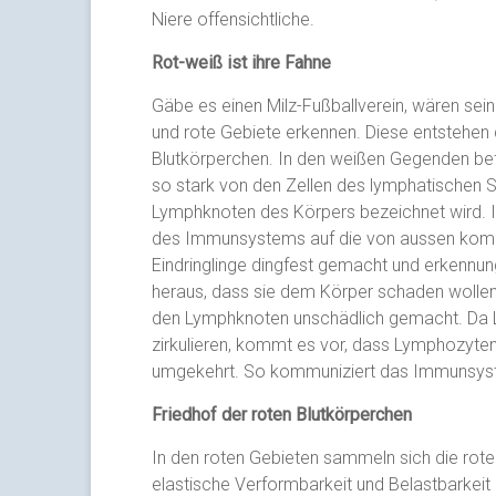
Niere offensichtliche.
Rot-weiß ist ihre Fahne
Gäbe es einen Milz-Fußballverein, wären sein
und rote Gebiete erkennen. Diese entstehen
Blutkörperchen. In den weißen Gegenden befi
so stark von den Zellen des lymphatischen S
Lymphknoten des Körpers bezeichnet wird. In
des Immunsystems auf die von aussen komme
Eindringlinge dingfest gemacht und erkennun
heraus, dass sie dem Körper schaden wollen,
den Lymphknoten unschädlich gemacht. Da 
zirkulieren, kommt es vor, dass Lymphozyte
umgekehrt. So kommuniziert das Immunsyst
Friedhof der roten Blutkörperchen
In den roten Gebieten sammeln sich die roten 
elastische Verformbarkeit und Belastbarkeit g