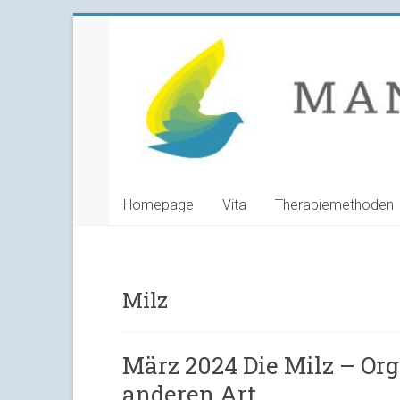
Skip
Manuela
to
content
Grunwald
Heilpraktikerin
Homepage
Vita
Therapiemethoden
Milz
März 2024 Die Milz – Or
anderen Art