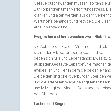
Gefäße durchzwängen müssen, sollten sie unbe
Blutkörperchen unter Verformungsstress. Die
kranken und alten werden aus dem Verkehr 
Wertstoffe behandelt und recycelt. Die Eise
erneut Verwendung.
Ewiges hin und her zwischen zwei Blutsc
Die Abbauprodukte der Milz sind eine direkt
sich in der Milz sofort bemerkbar und können
geben sich Milz und Leber ständig Ewas zu tu
ausbaden.Gestaute Lebergefühle machen der M
ewiges Hin und Her, in dem die beiden einande
Die beiden sind direkt verbunden über den v
und die arteriellen Wege gelangt leber-bearbe
und Milz liegt der Magen. Der Magen verbin
des Oberbauches.
Lachen und Singen