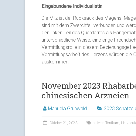
Eingebundene Individualistin
Die Milz ist der Rucksack des Magens. Mag
sind mit dem Zwerchfell verbunden und werd
den linken Teil des Querdarms als Hängematt
unterschiedliche Weise, eine enge Freundscha
Vermittlungsrolle in diesem Beziehungsgefl
Vermittlungsarbeit des Herzens würden die 
auskommen.
November 2023 Rhabarbe
chinesischen Arzneien
Manuela Grunwald
2023 Schätze d
Oktober 31, 2023
bitteres Tonikum
,
Herzbeut