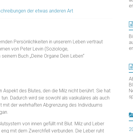
er
chreibungen der etwas anderen Art
B
ernden Persönlichkeiten in unserem Leben vertraut
au
er
mmen von Peter Levin (Soziologe,
s seinem Buch „Deine Organe Dein Leben“
A
B
nen Aspekt des Blutes, den die Milz nicht berührt. Sie hat
N
sp
u tun. Dadurch wird sie sowohl als vaskuläres als auch
st mit der wehrhaften Abgrenzung des Individuums
rgan.
lutsystem von innen gefüllt mit Blut. Milz und Leber
2
eng mit dem Zwerchfell verbunden. Die Leber ruht