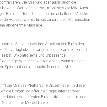
ontrahieren. Die Milz wird aber auch durch die
ewegt. Wer tief einatmet, mobilisiert die Milz. Auch
gen.Endloser Redefluss stellt eine anhaltende Vibration
erende Redeschwall ist für die zuhörenden Mitmenschen
er eine angenehme Massage.
tonomie. Sie verrichtet ihre Arbeit an den Blutzellen
e. Sie verfügt über autorhythmische Kontraktion und
 selbst. Unkontrollierte und unpassende
genartige Verhaltensweisen enden, wenn sie nicht
. Spleen ist der lateinische Name der Milz.
ifft die Milz das Pfeiffersche Drüsenfieber. In dieser
 auch die Umgebung öfter die Frage: Internat oder
der flüssigen und festen Blutqualitäten eine fulminante
en Seite unserer Menschlichkeit.