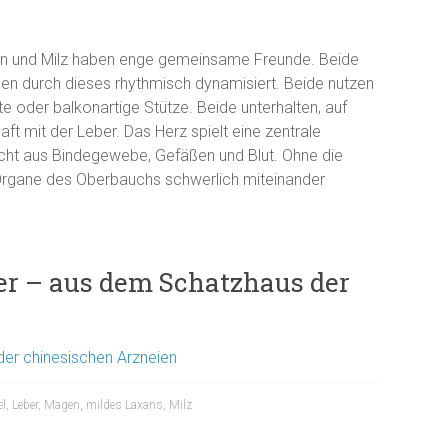
en und Milz haben enge gemeinsame Freunde. Beide
en durch dieses rhythmisch dynamisiert. Beide nutzen
e oder balkonartige Stütze. Beide unterhalten, auf
ft mit der Leber. Das Herz spielt eine zentrale
echt aus Bindegewebe, Gefäßen und Blut. Ohne die
Organe des Oberbauchs schwerlich miteinander
r – aus dem Schatzhaus der
er chinesischen Arzneien
el
,
Leber
,
Magen
,
mildes Laxans
,
Milz