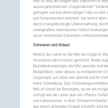
Wer so eng am Magen lebt, bekommt in diese
aussergewöhnlichen „magendlichen“ Veränder
getragen und bei übermäßiger Fülle so sehr 
und Seitenstechen entsteht. Sie nimmt aber
durch mangelbedingte Unterernährung, durch
zwanghaftes-neurotisches Selbst-Aushungern 
durch vermehrtes Erbrechen verkrümmender 
Schwamm und Knäuel
Ähnlich der Leber ist die Milz ein Organ im Bl
Innenleben des Körpers gerichtet. Beide reg
Blutzellerkrankungen die Milz operativ extrah
Blutgefäßen, dass dieses zu erstaunlicher Gr
Gegensatz zur Leber rein arteriell und ihr Ver
keine Schwellung. Das Schwellungsverhalten 
Milz ist Grund zur Besorgnis, da sie ein mögl
verfügt wie die Leber über ein offenes Gefäß
und Lebersinusse. In ihrer Schwammstruktur 
aus einem arteriellen Knäuel entsteht, sind hi