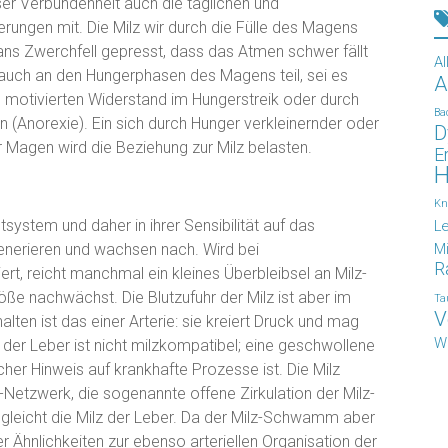
r Verbundenheit auch die täglichen und
ungen mit. Die Milz wir durch die Fülle des Magens
ans Zwerchfell gepresst, dass das Atmen schwer fällt
Al
 auch an den Hungerphasen des Magens teil, sei es
A
 motivierten Widerstand im Hungerstreik oder durch
Ba
(Anorexie). Ein sich durch Hunger verkleinernder oder
D
Magen wird die Beziehung zur Milz belasten.
E
H
Kn
utsystem und daher in ihrer Sensibilität auf das
L
enerieren und wachsen nach. Wird bei
Mi
R
iert, reicht manchmal ein kleines Überbleibsel an Milz-
öße nachwächst. Die Blutzufuhr der Milz ist aber im
Ta
V
halten ist das einer Arterie: sie kreiert Druck und mag
W
der Leber ist nicht milzkompatibel; eine geschwollene
icher Hinweis auf krankhafte Prozesse ist. Die Milz
-Netzwerk, die sogenannte offene Zirkulation der Milz-
gleicht die Milz der Leber. Da der Milz-Schwamm aber
er Ähnlichkeiten zur ebenso arteriellen Organisation der