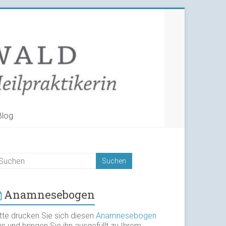
Blog
Anamnesebogen
itte drucken Sie sich diesen
Anamnesebogen
s und bringen Sie ihn ausgefüllt zu Ihrem