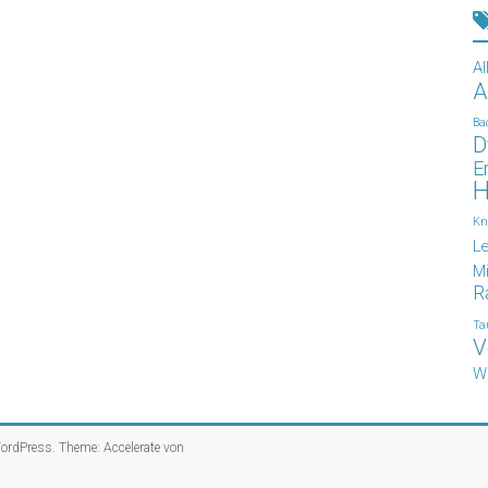
Al
A
Ba
D
E
H
Kn
L
Mi
R
Ta
V
W
ordPress
. Theme: Accelerate von