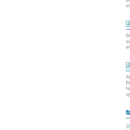
er
B
au
er
A
B
N
sp
2