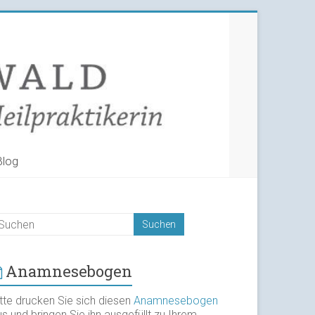
Blog
Anamnesebogen
itte drucken Sie sich diesen
Anamnesebogen
s und bringen Sie ihn ausgefüllt zu Ihrem