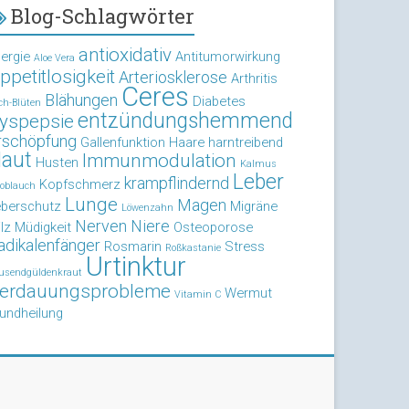
Blog-Schlagwörter
antioxidativ
lergie
Antitumorwirkung
Aloe Vera
ppetitlosigkeit
Arteriosklerose
Arthritis
Ceres
Blähungen
Diabetes
ch-Blüten
entzündungshemmend
yspepsie
rschöpfung
Gallenfunktion
Haare
harntreibend
aut
Immunmodulation
Husten
Kalmus
Leber
krampflindernd
Kopfschmerz
oblauch
Lunge
Magen
eberschutz
Migräne
Löwenzahn
Nerven
Niere
lz
Müdigkeit
Osteoporose
adikalenfänger
Rosmarin
Stress
Roßkastanie
Urtinktur
usendgüldenkraut
erdauungsprobleme
Wermut
Vitamin C
undheilung