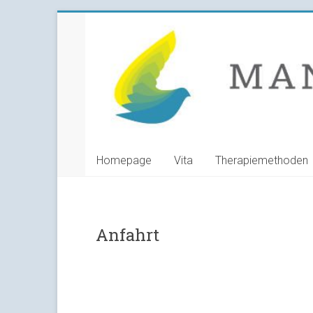
Skip
Manuela
to
content
Grunwald
Heilpraktikerin
Homepage
Vita
Therapiemethoden
Anfahrt