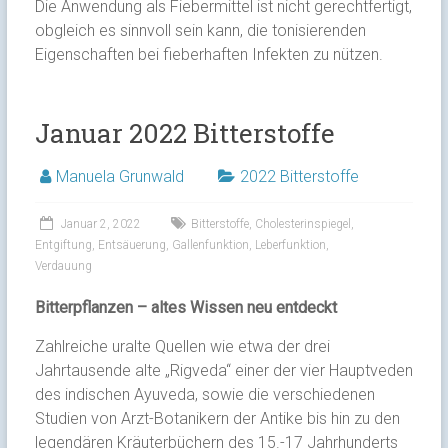
Die Anwendung als Fiebermittel ist nicht gerechtfertigt,
obgleich es sinnvoll sein kann, die tonisierenden
Eigenschaften bei fieberhaften Infekten zu nützen.
Januar 2022 Bitterstoffe
Manuela Grunwald
2022 Bitterstoffe
Januar 2, 2022
Bitterstoffe
,
Cholesterinspiegel
,
Entgiftung
,
Entsäuerung
,
Gallenfunktion
,
Leberfunktion
,
Verdauung
Bitterpflanzen – altes Wissen neu entdeckt
Zahlreiche uralte Quellen wie etwa der drei
Jahrtausende alte „Rigveda“ einer der vier Hauptveden
des indischen Ayuveda, sowie die verschiedenen
Studien von Arzt-Botanikern der Antike bis hin zu den
legendären Kräuterbüchern des 15.-17 Jahrhunderts