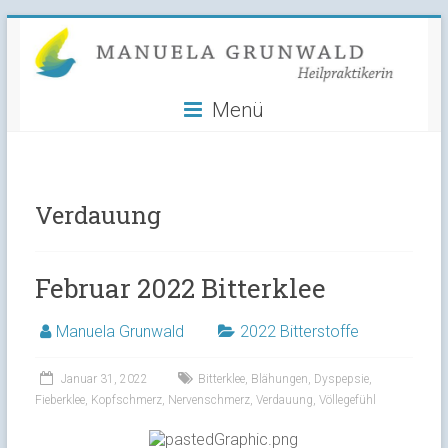
Manuela
Skip
to
Grunwald
content
Menü
Heilpraktikerin
Verdauung
Februar 2022 Bitterklee
Manuela Grunwald
2022 Bitterstoffe
Januar 31, 2022
Bitterklee
,
Blähungen
,
Dyspepsie
,
Fieberklee
,
Kopfschmerz
,
Nervenschmerz
,
Verdauung
,
Völlegefühl