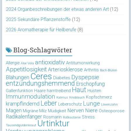
2024 Organbeschreibungen der etwas anderen Art
(12)
2025 Sekundäre Pflanzenstoffe
(12)
2026 Aromatherapie für Heilberufe
(8)
Blog-Schlagwörter
antioxidativ
Allergie
Antitumorwirkung
Aloe Vera
Appetitlosigkeit
Arteriosklerose
Arthritis
Bach-Blüten
Ceres
Dyspepsie
Blähungen
Diabetes
entzündungshemmend
Erschöpfung
Haut
Gallenfunktion
Haare
harntreibend
Husten
Immunmodulation
Kopfschmerz
Kalmus
Knoblauch
Leber
Lunge
krampflindernd
Leberschutz
Löwenzahn
Magen
Nerven
Niere
Migräne
Milz
Müdigkeit
Osteoporose
Radikalenfänger
Rosmarin
Stress
Roßkastanie
Urtinktur
Tausendgüldenkraut