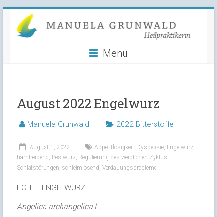
Manuela
Skip
to
Grunwald
content
Menü
Heilpraktikerin
August 2022 Engelwurz
Manuela Grunwald
2022 Bitterstoffe
August 1, 2022
Appetitlosigkeit
,
Dyspepsie
,
Engelwurz
,
harntreibend
,
Pestwurz
,
Regulierung des weiblichen Zyklus
,
Schlafstörungen
,
schleimlösend
,
Verdauungsprobleme
ECHTE ENGELWURZ
Angelica archangelica L.