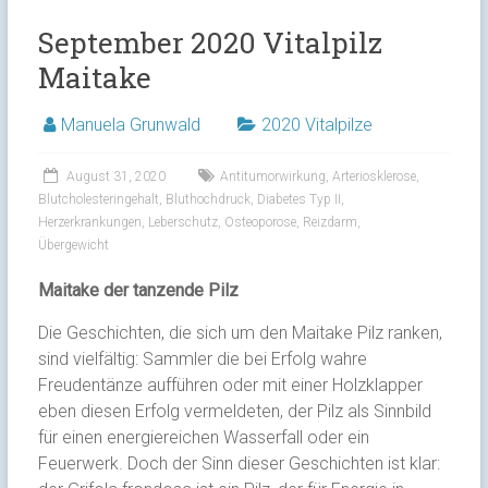
September 2020 Vitalpilz
Maitake
Manuela Grunwald
2020 Vitalpilze
August 31, 2020
Antitumorwirkung
,
Arteriosklerose
,
Blutcholesteringehalt
,
Bluthochdruck
,
Diabetes Typ II
,
Herzerkrankungen
,
Leberschutz
,
Osteoporose
,
Reizdarm
,
Übergewicht
Maitake der tanzende Pilz
Die Geschichten, die sich um den Maitake Pilz ranken,
sind vielfältig: Sammler die bei Erfolg wahre
Freudentänze aufführen oder mit einer Holzklapper
eben diesen Erfolg vermeldeten, der Pilz als Sinnbild
für einen energiereichen Wasserfall oder ein
Feuerwerk. Doch der Sinn dieser Geschichten ist klar: