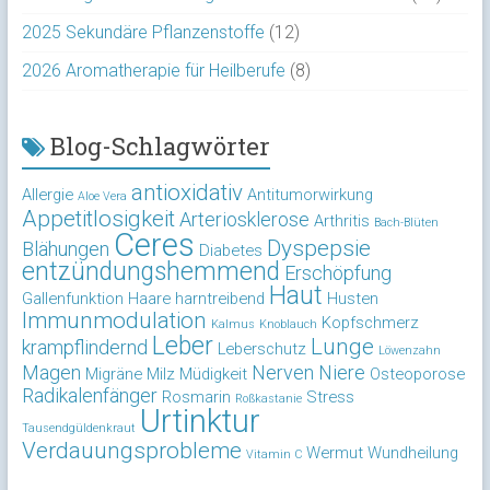
2025 Sekundäre Pflanzenstoffe
(12)
2026 Aromatherapie für Heilberufe
(8)
Blog-Schlagwörter
antioxidativ
Allergie
Antitumorwirkung
Aloe Vera
Appetitlosigkeit
Arteriosklerose
Arthritis
Bach-Blüten
Ceres
Dyspepsie
Blähungen
Diabetes
entzündungshemmend
Erschöpfung
Haut
Gallenfunktion
Haare
harntreibend
Husten
Immunmodulation
Kopfschmerz
Kalmus
Knoblauch
Leber
Lunge
krampflindernd
Leberschutz
Löwenzahn
Magen
Nerven
Niere
Migräne
Milz
Müdigkeit
Osteoporose
Radikalenfänger
Rosmarin
Stress
Roßkastanie
Urtinktur
Tausendgüldenkraut
Verdauungsprobleme
Wermut
Wundheilung
Vitamin C