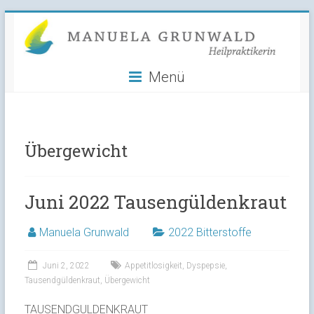
Manuela
Skip
to
Grunwald
content
Menü
Heilpraktikerin
Übergewicht
Juni 2022 Tausengüldenkraut
Manuela Grunwald
2022 Bitterstoffe
Juni 2, 2022
Appetitlosigkeit
,
Dyspepsie
,
Tausendgüldenkraut
,
Übergewicht
TAUSENDGULDENKRAUT