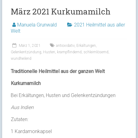
März 2021 Kurkumamilch
Manuela Grunwald
2021 Heilmittel aus aller
Welt
März 1, 2021
antioxidativ
,
Erkältungen
,
Gelenkentzündung
,
Husten
,
krampflindernd
,
schleimlösemd
,
wundheilend
Traditionelle Heilmittel aus der ganzen Welt
Kurkumamilch
Bei Erkältungen, Husten und Gelenkentzündungen
Aus Indien
Zutaten:
1 Kardamonkapsel