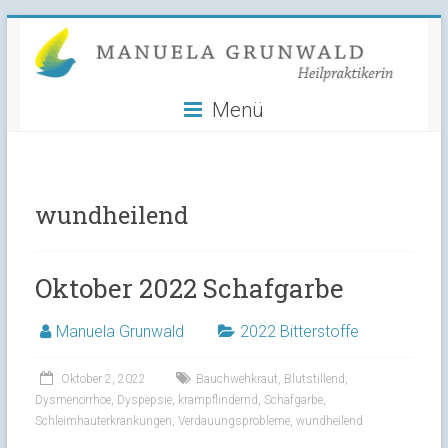
Manuela
Skip
to
Grunwald
content
Menü
Heilpraktikerin
wundheilend
Oktober 2022 Schafgarbe
Manuela Grunwald
2022 Bitterstoffe
Oktober 2, 2022
Bauchwehkraut
,
Blutstillend
,
Dysmenorrhoe
,
Dyspepsie
,
krampflindernd
,
Schafgarbe
,
Schleimhauterkrankungen
,
Verdauungsprobleme
,
wundheilend