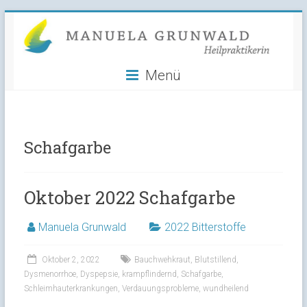
Manuela
Skip
to
Grunwald
content
Menü
Heilpraktikerin
Schafgarbe
Oktober 2022 Schafgarbe
Manuela Grunwald
2022 Bitterstoffe
Oktober 2, 2022
Bauchwehkraut
,
Blutstillend
,
Dysmenorrhoe
,
Dyspepsie
,
krampflindernd
,
Schafgarbe
,
Schleimhauterkrankungen
,
Verdauungsprobleme
,
wundheilend