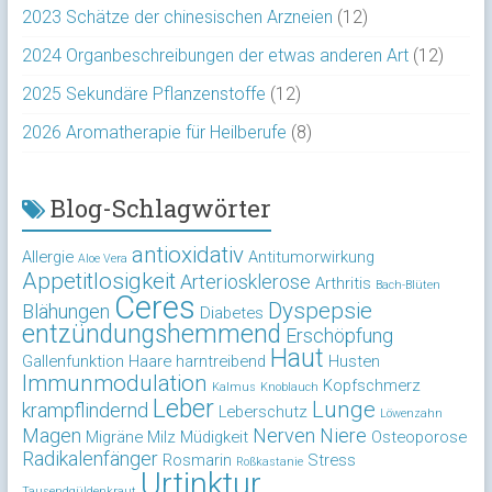
2023 Schätze der chinesischen Arzneien
(12)
2024 Organbeschreibungen der etwas anderen Art
(12)
2025 Sekundäre Pflanzenstoffe
(12)
2026 Aromatherapie für Heilberufe
(8)
Blog-Schlagwörter
antioxidativ
Allergie
Antitumorwirkung
Aloe Vera
Appetitlosigkeit
Arteriosklerose
Arthritis
Bach-Blüten
Ceres
Dyspepsie
Blähungen
Diabetes
entzündungshemmend
Erschöpfung
Haut
Gallenfunktion
Haare
harntreibend
Husten
Immunmodulation
Kopfschmerz
Kalmus
Knoblauch
Leber
Lunge
krampflindernd
Leberschutz
Löwenzahn
Magen
Nerven
Niere
Migräne
Milz
Müdigkeit
Osteoporose
Radikalenfänger
Rosmarin
Stress
Roßkastanie
Urtinktur
Tausendgüldenkraut