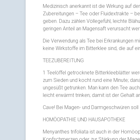
Medizinisch anerkannt ist die Wirkung auf den
Zubereitungen – Tee oder Fluidextrakte – b
geben. Dazu zählen Völlegefühl, leichte Bl
geringen Anteil an Magensaft verursacht we
Die Verwendung als Tee bei Erkrankungen mit
keine Wirkstoffe im Bitterklee sind, die auf 
TEEZUBEREITUNG
1 Teelöffel getrocknete Bitterkleeblätter we
zum Sieden und kocht rund eine Minute; dan
ungesüßt getrunken. Man kann den Tee auch 
leicht erwärmt trinken; damit ist der Gehalt a
Cave! Bei Magen- und Darmgeschwüren soll d
HOMÖOPATHIE UND HAUSAPOTHEKE
Menyanthes trifoliata ist auch in der Homöop
Kopfschmerzen oder zur Stärkung der Magen