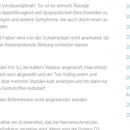
 Verdauungstrakt. So ist es sinnvoll, flüssige
2
ei Appetitlosigkeit und dyspeptischen Beschwerden zu
2
ähungen und andere Symptome, die auch durch einen zu
rden.
2
2
 Fieber wird von der Schulmedizin nicht anerkannt, da
eine fiebersenkende Wirkung schließen lassen.
20
20
rden mit ¼ Liter kaltem Wasser angesetzt, man erhitzt
2
ach wird abgeseiht und der Tee mäßig warm und
2
über mehrere Stunden kalt ansetzen und ihn dann nur
2
n Gerbstoffen reduziert.
Ar
er Bitterkleetee nicht angewendet werden.
2
2
athie ein Arzneimittel, das bei Nervenschmerzen,
funktion gegeben wird. Meist wird die Potenz D3