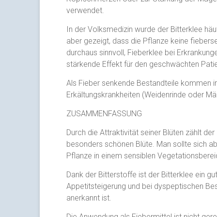
verwendet.
In der Volksmedizin wurde der Bitterklee häu
aber gezeigt, dass die Pflanze keine fiebers
durchaus sinnvoll, Fieberklee bei Erkrankun
stärkende Effekt für den geschwächten Pati
Als Fieber senkende Bestandteile kommen in
Erkältungskrankheiten (Weidenrinde oder M
ZUSAMMENFASSUNG
Durch die Attraktivität seiner Blüten zählt de
besonders schönen Blüte. Man sollte sich ab
Pflanze in einem sensiblen Vegetationsberei
Dank der Bitterstoffe ist der Bitterklee ein g
Appetitsteigerung und bei dyspeptischen Bes
anerkannt ist.
Die Anwendung als Fiebermittel ist nicht gerec