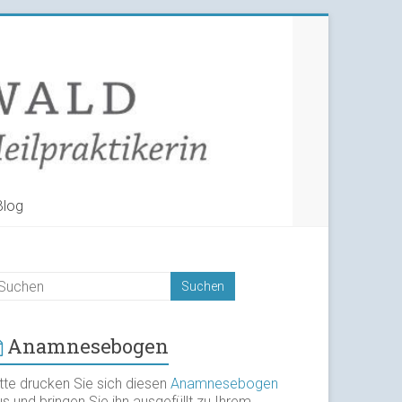
Blog
Anamnesebogen
itte drucken Sie sich diesen
Anamnesebogen
s und bringen Sie ihn ausgefüllt zu Ihrem