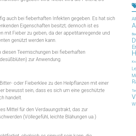
fig auch bei fieberhaften Infekten gegeben. Es hat sich
Al
A
enkenden Eigenschaften besitzt; dennoch ist es
gen mit Fieber zu geben, da der appetitanregende und
Ba
D
enten genützt werden kann.
E
 diesen Teemischungen bei fieberhaften
H
ädesüßblüten) zur Anwendung.
Kn
L
Mi
R
r Bitter- oder Fieberklee zu den Heilpflanzen mit einer
er bewusst sein, dass es sich um eine geschützte
Ta
V
ch handelt.
W
utes Mittel für den Verdauungstrakt, das zur
chwerden (Völlegefühl, leichte Blähungen ua.)
htfertigt, obgleich es sinnvoll sein kann, die