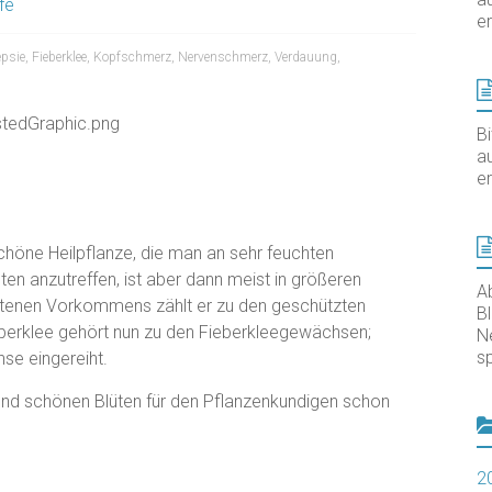
fe
er
psie
,
Fieberklee
,
Kopfschmerz
,
Nervenschmerz
,
Verdauung
,
B
au
er
schöne Heilpflanze, die man an sehr feuchten
lten anzutreffen, ist aber dann meist in größeren
A
ltenen Vorkommens zählt er zu den geschützten
B
eberklee gehört nun zu den Fieberkleegewächsen;
N
sp
hse eingereiht.
lend schönen Blüten für den Pflanzenkundigen schon
2