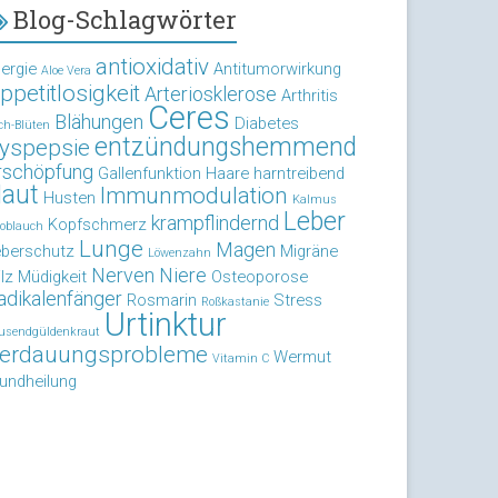
Blog-Schlagwörter
antioxidativ
lergie
Antitumorwirkung
Aloe Vera
ppetitlosigkeit
Arteriosklerose
Arthritis
Ceres
Blähungen
Diabetes
ch-Blüten
entzündungshemmend
yspepsie
rschöpfung
Gallenfunktion
Haare
harntreibend
aut
Immunmodulation
Husten
Kalmus
Leber
krampflindernd
Kopfschmerz
oblauch
Lunge
Magen
eberschutz
Migräne
Löwenzahn
Nerven
Niere
lz
Müdigkeit
Osteoporose
adikalenfänger
Rosmarin
Stress
Roßkastanie
Urtinktur
usendgüldenkraut
erdauungsprobleme
Wermut
Vitamin C
undheilung