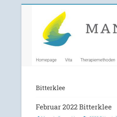
Skip
Manuela
to
content
Grunwald
Heilpraktikerin
Homepage
Vita
Therapiemethoden
Bitterklee
Februar 2022 Bitterklee