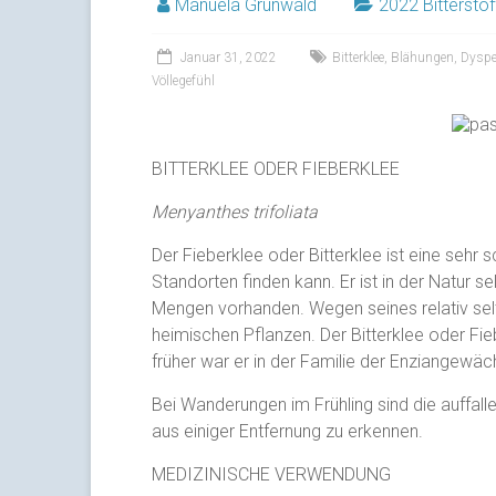
Manuela Grunwald
2022 Bitterstof
Januar 31, 2022
Bitterklee
,
Blähungen
,
Dyspe
Völlegefühl
BITTERKLEE ODER FIEBERKLEE
Menyanthes trifoliata
Der Fieberklee oder Bitterklee ist eine sehr 
Standorten finden kann. Er ist in der Natur se
Mengen vorhanden. Wegen seines relativ se
heimischen Pflanzen. Der Bitterklee oder Fi
früher war er in der Familie der Enziangewäc
Bei Wanderungen im Frühling sind die auffal
aus einiger Entfernung zu erkennen.
MEDIZINISCHE VERWENDUNG