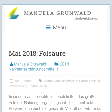
Manuela
Skip
to
Grunwald
content
Menü
Heilpraktikerin
Mai 2018: Folsäure
Manuela Grunwald
2018
Nahrungsergänzungsmittel 1
Mai 1, 2018
Anämie
,
Arteriosklerose
,
Ergrauen
,
Folsäure
,
Homocystein
,
Kinderwunsch
In diesem Jahr möchte ich euch helfen das große
Feld der Nahrungsergänzungsmittel zu überblicken.
So werde ich euch die gesamte Vielfalt der Vitamine,