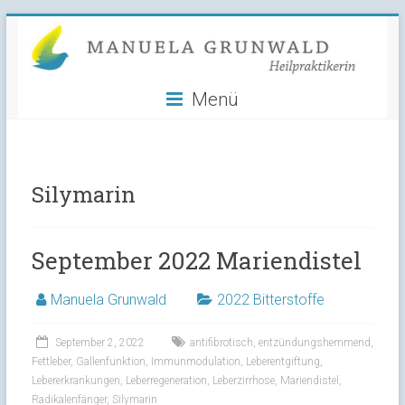
Manuela
Skip
to
Grunwald
content
Menü
Heilpraktikerin
Silymarin
September 2022 Mariendistel
Manuela Grunwald
2022 Bitterstoffe
September 2, 2022
antifibrotisch
,
entzündungshemmend
,
Fettleber
,
Gallenfunktion
,
Immunmodulation
,
Leberentgiftung
,
Lebererkrankungen
,
Leberregeneration
,
Leberzirrhose
,
Mariendistel
,
Radikalenfänger
,
Silymarin