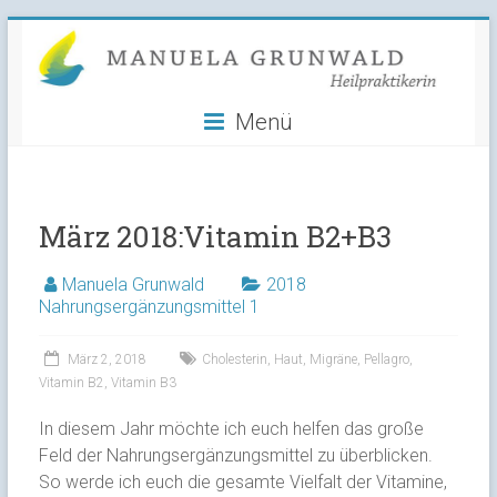
Manuela
Skip
to
Grunwald
content
Menü
Heilpraktikerin
März 2018:Vitamin B2+B3
Manuela Grunwald
2018
Nahrungsergänzungsmittel 1
März 2, 2018
Cholesterin
,
Haut
,
Migräne
,
Pellagro
,
Vitamin B2
,
Vitamin B3
In diesem Jahr möchte ich euch helfen das große
Feld der Nahrungsergänzungsmittel zu überblicken.
So werde ich euch die gesamte Vielfalt der Vitamine,