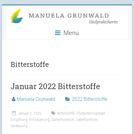
Manuela
Skip
to
Grunwald
content
Menü
Heilpraktikerin
Bitterstoffe
Januar 2022 Bitterstoffe
Manuela Grunwald
2022 Bitterstoffe
Januar 2, 2022
Bitterstoffe
,
Cholesterinspiegel
,
Entgiftung
,
Entsäuerung
,
Gallenfunktion
,
Leberfunktion
,
Verdauung