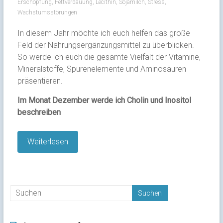
Erschöpfung
,
Fettverdauung
,
Lecithin
,
Sojamilch
,
Stress
,
Wachstumsstörungen
In diesem Jahr möchte ich euch helfen das große
Feld der Nahrungsergänzungsmittel zu überblicken.
So werde ich euch die gesamte Vielfalt der Vitamine,
Mineralstoffe, Spurenelemente und Aminosäuren
präsentieren.
Im Monat Dezember werde ich Cholin und Inositol
beschreiben
Weiterlesen