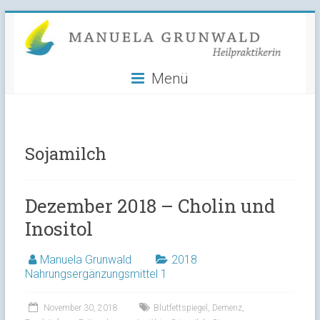
Manuela
Skip
to
Grunwald
content
Menü
Heilpraktikerin
Sojamilch
Dezember 2018 – Cholin und
Inositol
Manuela Grunwald
2018
Nahrungsergänzungsmittel 1
November 30, 2018
Blutfettspiegel
,
Demenz
,