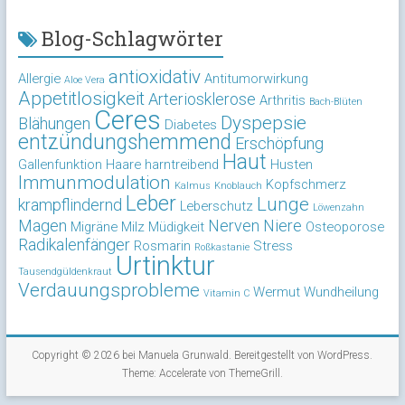
Blog-Schlagwörter
antioxidativ
Allergie
Antitumorwirkung
Aloe Vera
Appetitlosigkeit
Arteriosklerose
Arthritis
Bach-Blüten
Ceres
Dyspepsie
Blähungen
Diabetes
entzündungshemmend
Erschöpfung
Haut
Gallenfunktion
Haare
harntreibend
Husten
Immunmodulation
Kopfschmerz
Kalmus
Knoblauch
Leber
Lunge
krampflindernd
Leberschutz
Löwenzahn
Magen
Nerven
Niere
Migräne
Milz
Müdigkeit
Osteoporose
Radikalenfänger
Rosmarin
Stress
Roßkastanie
Urtinktur
Tausendgüldenkraut
Verdauungsprobleme
Wermut
Wundheilung
Vitamin C
Copyright © 2026 bei
Manuela Grunwald
. Bereitgestellt von
WordPress
.
Theme: Accelerate von
ThemeGrill
.