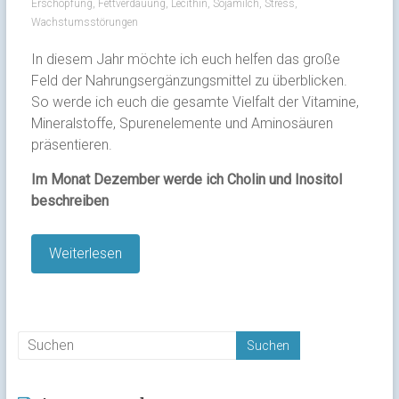
Erschöpfung
,
Fettverdauung
,
Lecithin
,
Sojamilch
,
Stress
,
Wachstumsstörungen
In diesem Jahr möchte ich euch helfen das große
Feld der Nahrungsergänzungsmittel zu überblicken.
So werde ich euch die gesamte Vielfalt der Vitamine,
Mineralstoffe, Spurenelemente und Aminosäuren
präsentieren.
Im Monat Dezember werde ich Cholin und Inositol
beschreiben
Weiterlesen