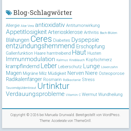
Blog-Schlagwörter
antioxidativ
Allergie
Antitumorwirkung
Aloe Vera
Appetitlosigkeit
Arteriosklerose
Arthritis
Bach-Blüten
Ceres
Dyspepsie
Blähungen
Diabetes
entzündungshemmend
Erschöpfung
Haut
Gallenfunktion
Haare
harntreibend
Husten
Immunmodulation
Kopfschmerz
Kalmus
Knoblauch
Leber
Lunge
krampflindernd
Leberschutz
Löwenzahn
Magen
Nerven
Niere
Migräne
Milz
Müdigkeit
Osteoporose
Radikalenfänger
Rosmarin
Stress
Roßkastanie
Urtinktur
Tausendgüldenkraut
Verdauungsprobleme
Wermut
Wundheilung
Vitamin C
Copyright © 2026 bei
Manuela Grunwald
. Bereitgestellt von
WordPress
.
Theme: Accelerate von
ThemeGrill
.