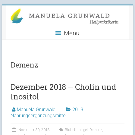
Manuela
Skip
to
Grunwald
content
Menü
Heilpraktikerin
Demenz
Dezember 2018 – Cholin und
Inositol
Manuela Grunwald
2018
Nahrungsergänzungsmittel 1
November 30, 2018
Blutfettspiegel
,
Demenz
,