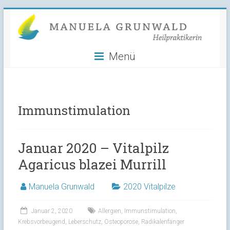
Manuela
Skip
to
Grunwald
content
Menü
Heilpraktikerin
Immunstimulation
Januar 2020 – Vitalpilz
Agaricus blazei Murrill
Manuela Grunwald
2020 Vitalpilze
Januar 2, 2020
Allergien
,
Immunstimulation
,
Krebsvorbeugend
,
Leberschutz
,
Osteoporose
,
Radikalenfänger