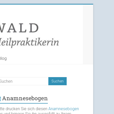
Blog
Anamnesebogen
itte drucken Sie sich diesen
Anamnesebogen
s und bringen Sie ihn ausgefüllt zu Ihrem