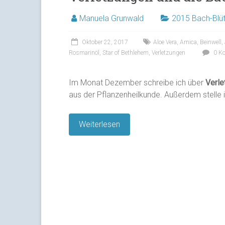
Manuela Grunwald
2015 Bach-Blü
Oktober 22, 2017
Aloe Vera
,
Arnica
,
Beinwell
,
Rosmarinöl
,
Star of Bethlehem
,
Verletzungen
0 K
Im Monat Dezember schreibe ich über
Verle
aus der Pflanzenheilkunde. Außerdem stelle 
Weiterlesen