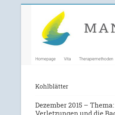
Skip
Manuela
to
content
Grunwald
Heilpraktikerin
Homepage
Vita
Therapiemethoden
Kohlblätter
Dezember 2015 – Thema: 
Verletzungen und die Ba