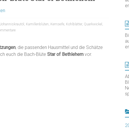
er
ten
Johanniskrautöl
,
Kamillenblüten
,
Kernseife
,
Kohlblätter
,
Quarkwickel
,
ommentare
B
au
er
tzungen
, die passenden Hausmittel und die Schätze
ich euch die Bach-Blüte
Star of Bethlehem
vor.
A
B
N
sp
2