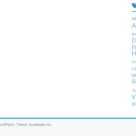
Al
A
Ba
D
E
H
Kn
L
Mi
R
Ta
V
W
ordPress
. Theme: Accelerate von