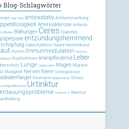
Blog-Schlagwörter
antioxidativ
lergie
Antitumorwirkung
Aloe Vera
ppetitlosigkeit
Arteriosklerose
Arthritis
Ceres
Blähungen
Diabetes
ch-Blüten
entzündungshemmend
yspepsie
rschöpfung
Gallenfunktion
Haare
harntreibend
aut
Immunmodulation
Husten
Kalmus
Leber
krampflindernd
Kopfschmerz
oblauch
Lunge
Magen
eberschutz
Migräne
Löwenzahn
Nerven
Niere
lz
Müdigkeit
Osteoporose
adikalenfänger
Rosmarin
Stress
Roßkastanie
Urtinktur
usendgüldenkraut
erdauungsprobleme
Wermut
Vitamin C
undheilung