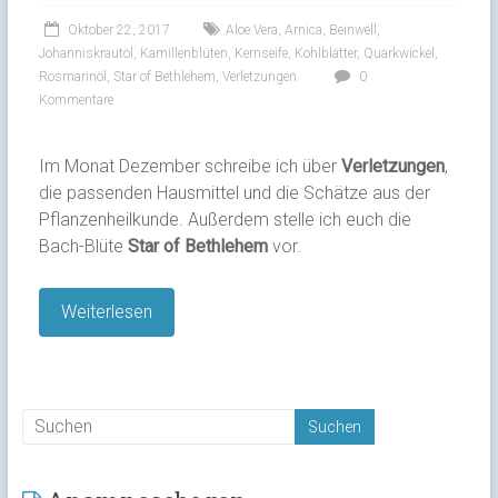
Oktober 22, 2017
Aloe Vera
,
Arnica
,
Beinwell
,
Johanniskrautöl
,
Kamillenblüten
,
Kernseife
,
Kohlblätter
,
Quarkwickel
,
Rosmarinöl
,
Star of Bethlehem
,
Verletzungen
0
Kommentare
Im Monat Dezember schreibe ich über
Verletzungen
,
die passenden Hausmittel und die Schätze aus der
Pflanzenheilkunde. Außerdem stelle ich euch die
Bach-Blüte
Star of Bethlehem
vor.
Weiterlesen