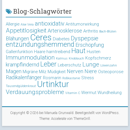
Blog-Schlagwörter
antioxidativ
Allergie
Antitumorwirkung
Aloe Vera
Appetitlosigkeit
Arteriosklerose
Arthritis
Bach-Blüten
Ceres
Dyspepsie
Blähungen
Diabetes
entzündungshemmend
Erschöpfung
Haut
Gallenfunktion
Haare
harntreibend
Husten
Immunmodulation
Kopfschmerz
Kalmus
Knoblauch
Leber
Lunge
krampflindernd
Leberschutz
Löwenzahn
Magen
Nerven
Niere
Migräne
Milz
Müdigkeit
Osteoporose
Radikalenfänger
Rosmarin
Stress
Roßkastanie
Urtinktur
Tausendgüldenkraut
Verdauungsprobleme
Wermut
Wundheilung
Vitamin C
Copyright © 2026 bei
Manuela Grunwald
. Bereitgestellt von
WordPress
.
Theme: Accelerate von
ThemeGrill
.