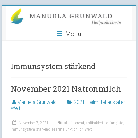
Manuela
Skip
to
Grunwald
content
Menü
Heilpraktikerin
Immunsystem stärkend
November 2021 Natronmilch
Manuela Grunwald
2021 Heilmittel aus aller
Welt
November 7, 2021
alkalisierend
,
antibakterielle
,
fungizid
,
Immunsystem stärkend
,
Nieren-Funktion
,
ph-Wert