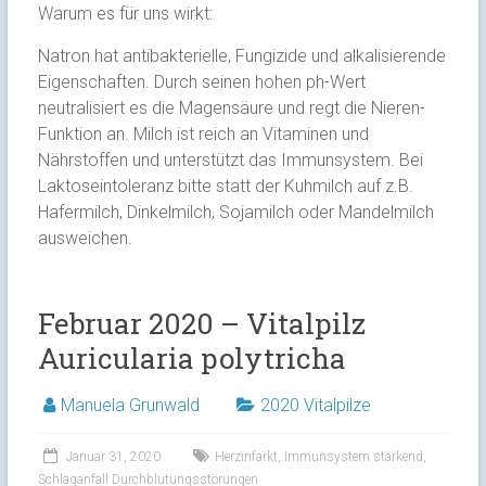
Warum es für uns wirkt:
Natron hat antibakterielle, Fungizide und alkalisierende
Eigenschaften. Durch seinen hohen ph-Wert
neutralisiert es die Magensäure und regt die Nieren-
Funktion an. Milch ist reich an Vitaminen und
Nährstoffen und unterstützt das Immunsystem. Bei
Laktoseintoleranz bitte statt der Kuhmilch auf z.B.
Hafermilch, Dinkelmilch, Sojamilch oder Mandelmilch
ausweichen.
Februar 2020 – Vitalpilz
Auricularia polytricha
Manuela Grunwald
2020 Vitalpilze
Januar 31, 2020
Herzinfarkt
,
Immunsystem stärkend
,
Schlaganfall Durchblutungsstörungen