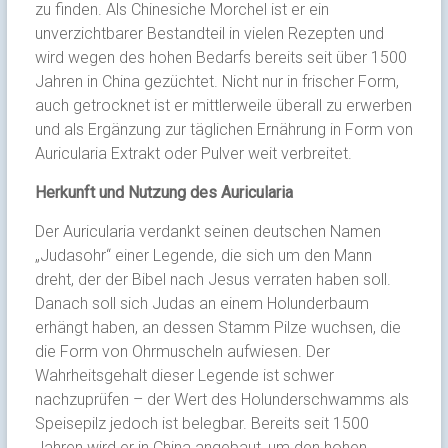
zu finden. Als Chinesiche Morchel ist er ein
unverzichtbarer Bestandteil in vielen Rezepten und
wird wegen des hohen Bedarfs bereits seit über 1500
Jahren in China gezüchtet. Nicht nur in frischer Form,
auch getrocknet ist er mittlerweile überall zu erwerben
und als Ergänzung zur täglichen Ernährung in Form von
Auricularia Extrakt oder Pulver weit verbreitet.
Herkunft und Nutzung des Auricularia
Der Auricularia verdankt seinen deutschen Namen
„Judasohr“ einer Legende, die sich um den Mann
dreht, der der Bibel nach Jesus verraten haben soll.
Danach soll sich Judas an einem Holunderbaum
erhängt haben, an dessen Stamm Pilze wuchsen, die
die Form von Ohrmuscheln aufwiesen. Der
Wahrheitsgehalt dieser Legende ist schwer
nachzuprüfen – der Wert des Holunderschwamms als
Speisepilz jedoch ist belegbar. Bereits seit 1500
Jahren wird er in China angebaut, um den hohen