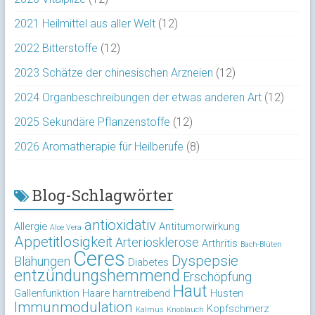
2021 Heilmittel aus aller Welt
(12)
2022 Bitterstoffe
(12)
2023 Schätze der chinesischen Arzneien
(12)
2024 Organbeschreibungen der etwas anderen Art
(12)
2025 Sekundäre Pflanzenstoffe
(12)
2026 Aromatherapie für Heilberufe
(8)
Blog-Schlagwörter
antioxidativ
Allergie
Antitumorwirkung
Aloe Vera
Appetitlosigkeit
Arteriosklerose
Arthritis
Bach-Blüten
Ceres
Dyspepsie
Blähungen
Diabetes
entzündungshemmend
Erschöpfung
Haut
Gallenfunktion
Haare
harntreibend
Husten
Immunmodulation
Kopfschmerz
Kalmus
Knoblauch