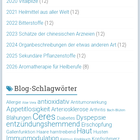
2020 Vitalpilze
(12)
2021 Heilmittel aus aller Welt
(12)
2022 Bitterstoffe
(12)
2023 Schätze der chinesischen Arzneien
(12)
2024 Organbeschreibungen der etwas anderen Art
(12)
2025 Sekundäre Pflanzenstoffe
(12)
2026 Aromatherapie für Heilberufe
(8)
Blog-Schlagwörter
antioxidativ
Allergie
Antitumorwirkung
Aloe Vera
Appetitlosigkeit
Arteriosklerose
Arthritis
Bach-Blüten
Ceres
Dyspepsie
Blähungen
Diabetes
entzündungshemmend
Erschöpfung
Haut
Gallenfunktion
Haare
harntreibend
Husten
Immunmodulation
Kopfschmerz
Kalmus
Knoblauch