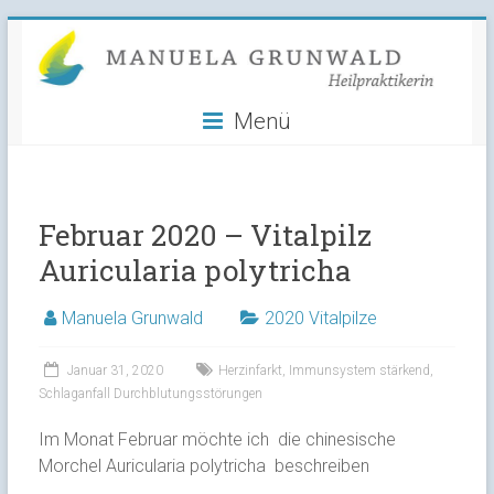
Manuela
Skip
to
Grunwald
content
Menü
Heilpraktikerin
Februar 2020 – Vitalpilz
Auricularia polytricha
Manuela Grunwald
2020 Vitalpilze
Januar 31, 2020
Herzinfarkt
,
Immunsystem stärkend
,
Schlaganfall Durchblutungsstörungen
Im Monat Februar möchte ich die chinesische
Morchel Auricularia polytricha
beschreiben