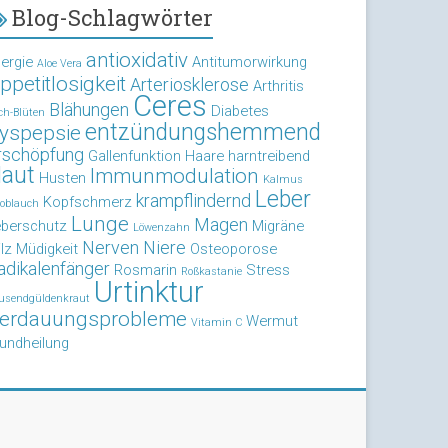
Blog-Schlagwörter
antioxidativ
lergie
Antitumorwirkung
Aloe Vera
ppetitlosigkeit
Arteriosklerose
Arthritis
Ceres
Blähungen
Diabetes
ch-Blüten
entzündungshemmend
yspepsie
rschöpfung
Gallenfunktion
Haare
harntreibend
aut
Immunmodulation
Husten
Kalmus
Leber
krampflindernd
Kopfschmerz
oblauch
Lunge
Magen
eberschutz
Migräne
Löwenzahn
Nerven
Niere
lz
Müdigkeit
Osteoporose
adikalenfänger
Rosmarin
Stress
Roßkastanie
Urtinktur
usendgüldenkraut
erdauungsprobleme
Wermut
Vitamin C
undheilung