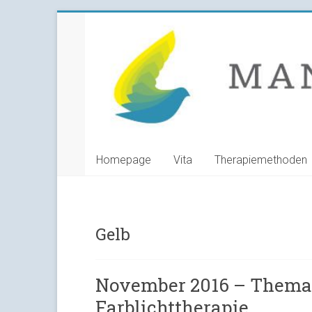
Skip
Manuela
to
content
Grunwald
Heilpraktikerin
Homepage
Vita
Therapiemethoden
Gelb
November 2016 – Thema:
Farblichttherapie