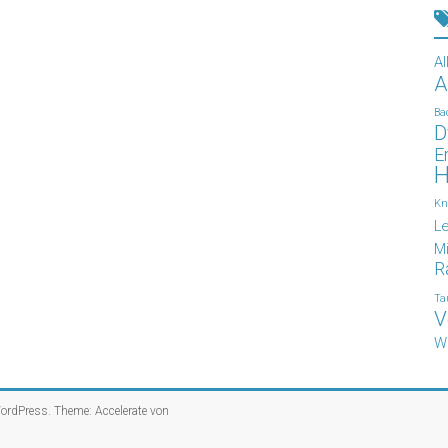
Al
A
Ba
D
E
H
Kn
L
Mi
R
Ta
V
W
ordPress
. Theme: Accelerate von