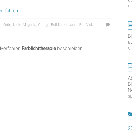
er
verfahren
b
,
Grün
,
ki-lite
,
Magenta
,
Orange
,
Rolf Kirschbaum
,
Rot
,
Violett
B
au
er
lverfahren
Farblichttherapie
beschreiben.
A
B
N
sp
2