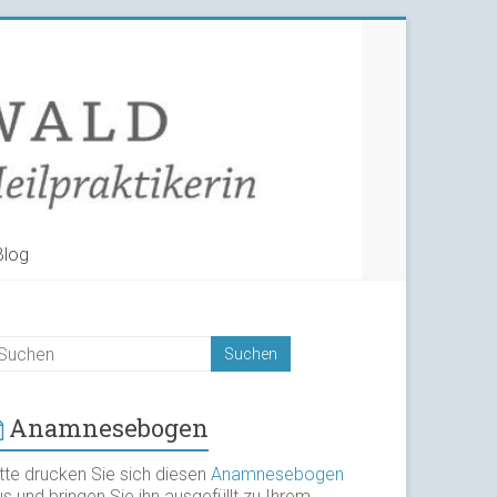
Blog
Anamnesebogen
itte drucken Sie sich diesen
Anamnesebogen
s und bringen Sie ihn ausgefüllt zu Ihrem