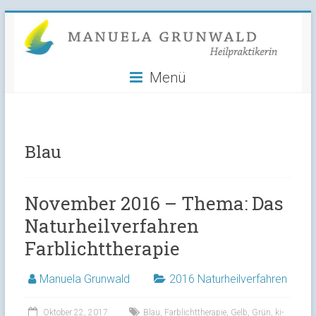
Manuela
Skip
to
Grunwald
content
Menü
Heilpraktikerin
Blau
November 2016 – Thema: Das
Naturheilverfahren
Farblichttherapie
Manuela Grunwald
2016 Naturheilverfahren
Oktober 22, 2017
Blau
,
Farblichttherapie
,
Gelb
,
Grün
,
ki-