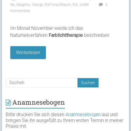
lite
,
Magenta
,
Orange
,
Rolf Kirschbaum
,
Rot
,
Violett
0
Kommentare
Im Monat November werde ich das
Naturheilverfahren
Farblichttherapie
beschreiben.
Weiterlesen
Anamnesebogen
Bitte drucken Sie sich diesen
Anamnesebogen
aus und
bringen Sie ihn ausgefüllt zu Ihrem ersten Termin in meiner
Praxis mit.