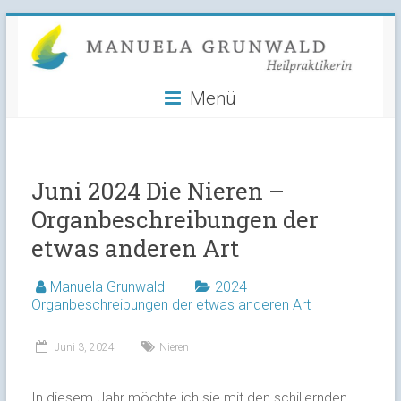
Manuela
Skip
to
Grunwald
content
Menü
Heilpraktikerin
Juni 2024 Die Nieren –
Organbeschreibungen der
etwas anderen Art
Manuela Grunwald
2024
Organbeschreibungen der etwas anderen Art
Juni 3, 2024
Nieren
In diesem Jahr möchte ich sie mit den schillernden