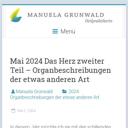
Manuela
Skip
to
Grunwald
content
Menü
Heilpraktikerin
Mai 2024 Das Herz zweiter
Teil – Organbeschreibungen
der etwas anderen Art
Manuela Grunwald
2024
Organbeschreibungen der etwas anderen Art
Mai 2, 2024
In diesem Jahr möchte ich sie mit den schillernden