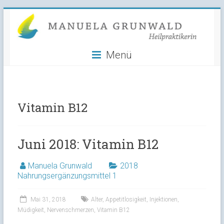
Manuela
Skip
to
Grunwald
content
Menü
Heilpraktikerin
Vitamin B12
Juni 2018: Vitamin B12
Manuela Grunwald
2018
Nahrungsergänzungsmittel 1
Mai 31, 2018
Alter
,
Appetitlosigkeit
,
Injektionen
,
Müdigkeit
,
Nervenschmerzen
,
Vitamin B12