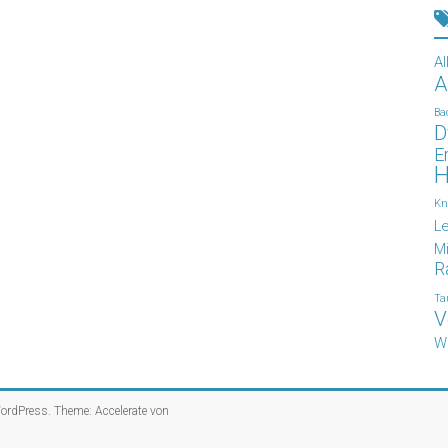
Al
A
Ba
D
E
H
Kn
L
Mi
R
Ta
V
W
ordPress
. Theme: Accelerate von