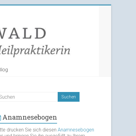
Blog
Anamnesebogen
itte drucken Sie sich diesen
Anamnesebogen
s und bringen Sie ihn ausgefüllt zu Ihrem