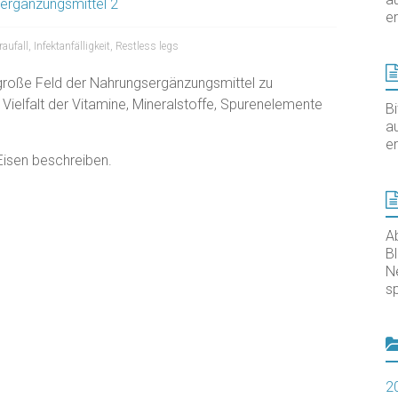
ergänzungsmittel 2
er
aufall
,
Infektanfälligkeit
,
Restless legs
große Feld der Nahrungsergänzungsmittel zu
Vielfalt der Vitamine, Mineralstoffe, Spurenelemente
B
au
er
Eisen beschreiben.
A
B
N
sp
2