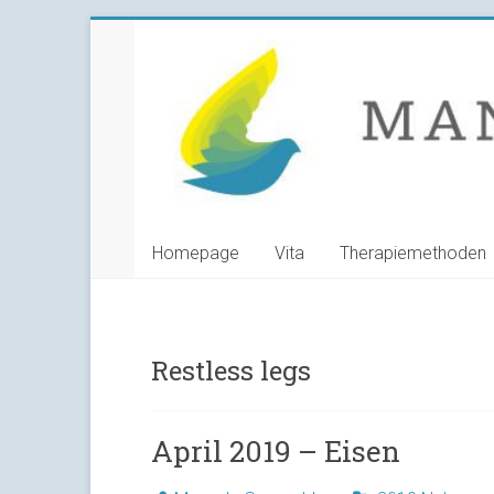
Skip
Manuela
to
content
Grunwald
Heilpraktikerin
Homepage
Vita
Therapiemethoden
Restless legs
April 2019 – Eisen