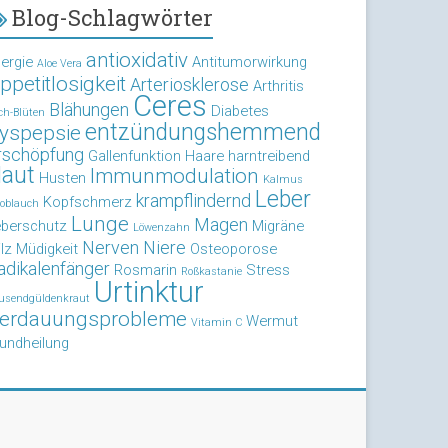
Blog-Schlagwörter
antioxidativ
lergie
Antitumorwirkung
Aloe Vera
ppetitlosigkeit
Arteriosklerose
Arthritis
Ceres
Blähungen
Diabetes
ch-Blüten
entzündungshemmend
yspepsie
rschöpfung
Gallenfunktion
Haare
harntreibend
aut
Immunmodulation
Husten
Kalmus
Leber
krampflindernd
Kopfschmerz
oblauch
Lunge
Magen
eberschutz
Migräne
Löwenzahn
Nerven
Niere
lz
Müdigkeit
Osteoporose
adikalenfänger
Rosmarin
Stress
Roßkastanie
Urtinktur
usendgüldenkraut
erdauungsprobleme
Wermut
Vitamin C
undheilung