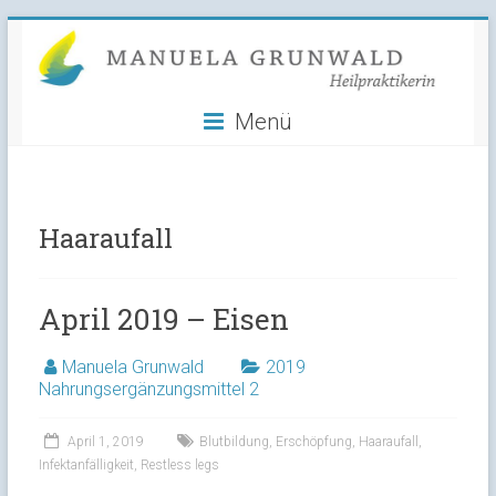
Manuela
Skip
to
Grunwald
content
Menü
Heilpraktikerin
Haaraufall
April 2019 – Eisen
Manuela Grunwald
2019
Nahrungsergänzungsmittel 2
April 1, 2019
Blutbildung
,
Erschöpfung
,
Haaraufall
,
Infektanfälligkeit
,
Restless legs