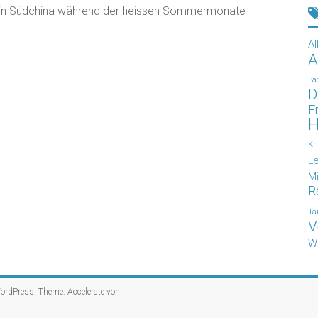
s in Südchina während der heissen Sommermonate
Al
A
Ba
D
E
H
Kn
L
Mi
R
Ta
V
W
ordPress
. Theme: Accelerate von