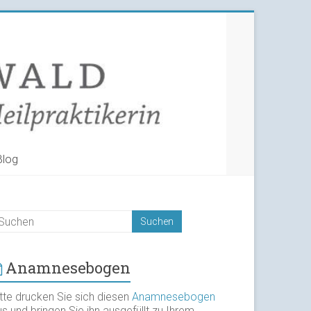
Blog
Anamnesebogen
itte drucken Sie sich diesen
Anamnesebogen
s und bringen Sie ihn ausgefüllt zu Ihrem