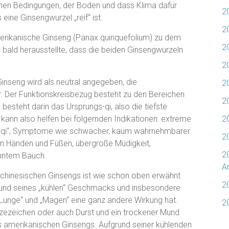
chen Bedingungen, der Boden und dass Klima dafür
2
eine Ginsengwurzel „reif“ ist.
2
erikanische Ginseng (Panax quinquefolium) zu dem
2
 bald herausstellte, dass die beiden Ginsengwurzeln
2
inseng wird als neutral angegeben, die
20
. Der Funktionskreisbezug besteht zu den Bereichen
20
 besteht darin das Ursprungs-qi, also die tiefste
kann also helfen bei folgernden Indikationen: extreme
2
 „qi“, Symptome wie schwacher, kaum wahrnehmbarer
2
n Händen und Füßen, übergroße Müdigkeit,
2
anntem Bauch.
Ar
hinesischen Ginsengs ist wie schon oben erwähnt
2
rund seines „kühlen“ Geschmacks und insbesondere
Lunge“ und „Magen“ eine ganz andere Wirkung hat.
2
itzezeichen oder auch Durst und ein trockener Mund
es amerikanischen Ginsengs. Aufgrund seiner kühlenden