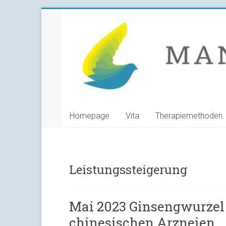
Skip
Manuela
to
content
Grunwald
Heilpraktikerin
Homepage
Vita
Therapiemethoden
Leistungssteigerung
Mai 2023 Ginsengwurzel
chinesischen Arzneien