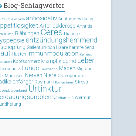
Blog-Schlagwörter
antioxidativ
lergie
Antitumorwirkung
Aloe Vera
ppetitlosigkeit
Arteriosklerose
Arthritis
Ceres
Blähungen
Diabetes
ch-Blüten
entzündungshemmend
yspepsie
rschöpfung
Gallenfunktion
Haare
harntreibend
aut
Immunmodulation
Husten
Kalmus
Leber
krampflindernd
Kopfschmerz
oblauch
Lunge
Magen
eberschutz
Migräne
Löwenzahn
Nerven
Niere
lz
Müdigkeit
Osteoporose
adikalenfänger
Rosmarin
Stress
Roßkastanie
Urtinktur
usendgüldenkraut
erdauungsprobleme
Wermut
Vitamin C
undheilung