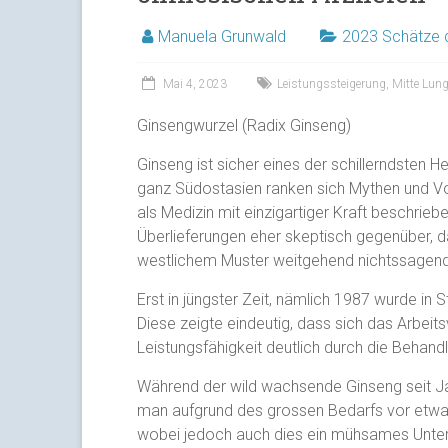
Manuela Grunwald
2023 Schätze d
Mai 4, 2023
Leistungssteigerung
,
Mitte Lun
Ginsengwurzel (Radix Ginseng)
Ginseng ist sicher eines der schillerndsten H
ganz Südostasien ranken sich Mythen und Vo
als Medizin mit einzigartiger Kraft beschrie
Überlieferungen eher skeptisch gegenüber,
westlichem Muster weitgehend nichtssagend
Erst in jüngster Zeit, nämlich 1987 wurde in 
Diese zeigte eindeutig, dass sich das Arbei
Leistungsfähigkeit deutlich durch die Behand
Während der wild wachsende Ginseng seit Jah
man aufgrund des grossen Bedarfs vor etwa
wobei jedoch auch dies ein mühsames Unter