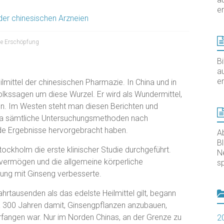
er
er chinesischen Arzneien
ge Erschöpfung
B
au
er
eilmittel der chinesischen Pharmazie. In China und in
lkssagen um diese Wurzel. Er wird als Wundermittel,
ben. Im Westen steht man diesen Berichten und
 da sämtliche Untersuchungsmethoden nach
e Ergebnisse hervorgebracht haben.
A
B
Stockholm die erste klinischer Studie durchgeführt.
N
tsvermögen und die allgemeine körperliche
sp
lung mit Ginseng verbesserte.
rtausenden als das edelste Heilmittel gilt, begann
 300 Jahren damit, Ginsengpflanzen anzubauen,
fangen war. Nur im Norden Chinas, an der Grenze zu
2