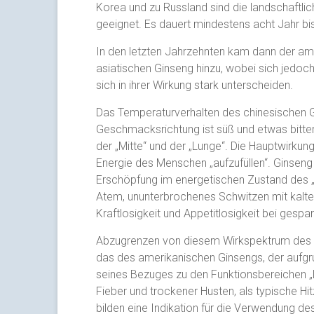
Korea und zu Russland sind die landschaftli
geeignet. Es dauert mindestens acht Jahr bis 
In den letzten Jahrzehnten kam dann der am
asiatischen Ginseng hinzu, wobei sich jedoch
sich in ihrer Wirkung stark unterscheiden.
Das Temperaturverhalten des chinesischen G
Geschmacksrichtung ist süß und etwas bitter
der „Mitte“ und der „Lunge“. Die Hauptwirkung
Energie des Menschen „aufzufüllen“. Ginseng 
Erschöpfung im energetischen Zustand des
Atem, ununterbrochenes Schwitzen mit kalte
Kraftlosigkeit und Appetitlosigkeit bei gesp
Abzugrenzen von diesem Wirkspektrum des c
das des amerikanischen Ginsengs, der aufg
seines Bezuges zu den Funktionsbereichen „
Fieber und trockener Husten, als typische H
bilden eine Indikation für die Verwendung d