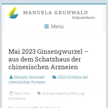
Manuela
Skip
to
Grunwald
content
Menü
Heilpraktikerin
Mai 2023 Ginsengwurzel –
aus dem Schatzhaus der
chinesischen Arzneien
Manuela Grunwald
2023 Schätze der
chinesischen Arzneien
Mai 4, 2023
Leistungssteigerung
,
Mitte Lunge
Erschöpfung