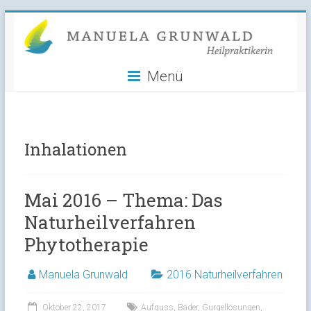
Manuela
Skip
to
Grunwald
content
Menü
Heilpraktikerin
Inhalationen
Mai 2016 – Thema: Das
Naturheilverfahren
Phytotherapie
Manuela Grunwald
2016 Naturheilverfahren
Oktober 22, 2017
Aufguss
,
Bäder
,
Gurgellösungen
,