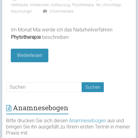
Heilkräuter
,
Inhalationen
,
Kaltauszug
,
Phytotherapie
,
Tee
,
Umschläge
,
Waschungen
0 Kommentare
Im Monat Mai werde ich das Naturheilverfahren
Phytotherapie
beschreiben.
Weiterlesen
Anamnesebogen
Bitte drucken Sie sich diesen
Anamnesebogen
aus und
bringen Sie ihn ausgefüllt zu Ihrem ersten Termin in meiner
Praxis mit.