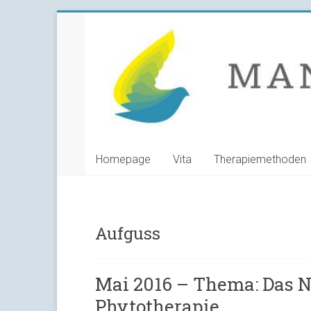
Skip
Manuela
to
content
Grunwald
Heilpraktikerin
Homepage
Vita
Therapiemethoden
Aufguss
Mai 2016 – Thema: Das N
Phytotherapie