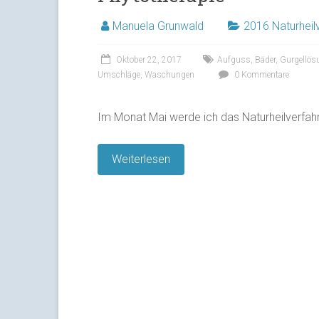
Manuela Grunwald
2016 Naturheil
Oktober 22, 2017
Aufguss
,
Bäder
,
Gurgellös
Umschläge
,
Waschungen
0 Kommentare
Im Monat Mai werde ich das Naturheilverfa
Weiterlesen