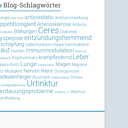
Blog-Schlagwörter
antioxidativ
lergie
Antitumorwirkung
Aloe Vera
ppetitlosigkeit
Arteriosklerose
Arthritis
Ceres
Blähungen
Diabetes
ch-Blüten
entzündungshemmend
yspepsie
rschöpfung
Gallenfunktion
Haare
harntreibend
aut
Immunmodulation
Husten
Kalmus
Leber
krampflindernd
Kopfschmerz
oblauch
Lunge
Magen
eberschutz
Migräne
Löwenzahn
Nerven
Niere
lz
Müdigkeit
Osteoporose
adikalenfänger
Rosmarin
Stress
Roßkastanie
Urtinktur
usendgüldenkraut
erdauungsprobleme
Wermut
Vitamin C
undheilung