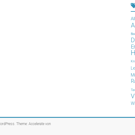
Al
A
Ba
D
E
H
Kn
L
Mi
R
Ta
V
W
ordPress
. Theme: Accelerate von