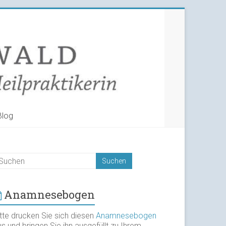
Blog
Anamnesebogen
itte drucken Sie sich diesen
Anamnesebogen
s und bringen Sie ihn ausgefüllt zu Ihrem