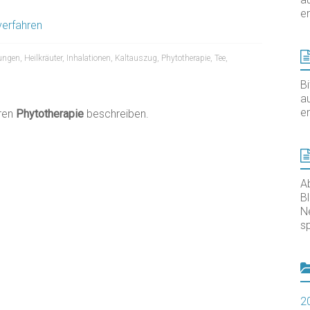
er
verfahren
ungen
,
Heilkräuter
,
Inhalationen
,
Kaltauszug
,
Phytotherapie
,
Tee
,
B
au
er
hren
Phytotherapie
beschreiben.
A
B
N
sp
2