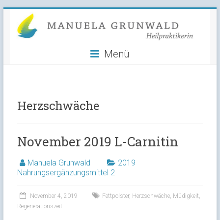
Manuela
Skip
to
Grunwald
content
Menü
Heilpraktikerin
Herzschwäche
November 2019 L-Carnitin
Manuela Grunwald
2019
Nahrungsergänzungsmittel 2
November 4, 2019
Fettpolster
,
Herzschwäche
,
Müdigkeit
,
Regenerationszeit