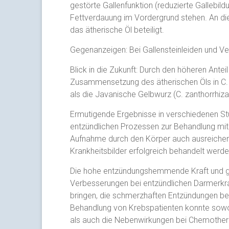
gestörte Gallenfunktion (reduzierte Gallebi
Fettverdauung im Vordergrund stehen. An di
das ätherische Öl beteiligt.
Gegenanzeigen: Bei Gallensteinleiden und V
Blick in die Zukunft: Durch den höheren Ante
Zusammensetzung des ätherischen Öls in C. l
als die Javanische Gelbwurz (C. zanthorrhiz
Ermutigende Ergebnisse in verschiedenen St
entzündlichen Prozessen zur Behandlung mit
Aufnahme durch den Körper auch ausreichen
Krankheitsbilder erfolgreich behandelt werd
Die hohe entzündungshemmende Kraft und gut
Verbesserungen bei entzündlichen Darmerkra
bringen, die schmerzhaften Entzündungen bei 
Behandlung von Krebspatienten konnte sowo
als auch die Nebenwirkungen bei Chemother