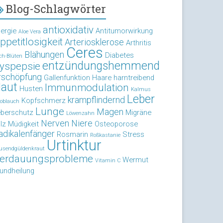
Blog-Schlagwörter
antioxidativ
lergie
Antitumorwirkung
Aloe Vera
ppetitlosigkeit
Arteriosklerose
Arthritis
Ceres
Blähungen
Diabetes
ch-Blüten
entzündungshemmend
yspepsie
rschöpfung
Gallenfunktion
Haare
harntreibend
aut
Immunmodulation
Husten
Kalmus
Leber
krampflindernd
Kopfschmerz
oblauch
Lunge
Magen
eberschutz
Migräne
Löwenzahn
Nerven
Niere
lz
Müdigkeit
Osteoporose
adikalenfänger
Rosmarin
Stress
Roßkastanie
Urtinktur
usendgüldenkraut
erdauungsprobleme
Wermut
Vitamin C
undheilung