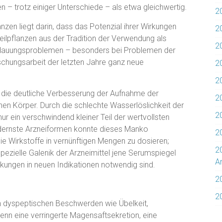
n – trotz einiger Unterschiede – als etwa gleichwertig.
2
nzen liegt darin, dass das Potenzial ihrer Wirkungen
2
eilpflanzen aus der Tradition der Verwendung als
2
rdauungsproblemen – besonders bei Problemen der
rschungsarbeit der letzten Jahre ganz neue
2
20
e die deutliche Verbesserung der Aufnahme der
20
en Körper. Durch die schlechte Wasserlöslichkeit der
2
ur ein verschwindend kleiner Teil der wertvollsten
dernste Arzneiformen konnte dieses Manko
2
e Wirkstoffe in vernünftigen Mengen zu dosieren;
2
spezielle Galenik der Arzneimittel jene Serumspiegel
Ar
irkungen in neuen Indikationen notwendig sind.
2
2
n dyspeptischen Beschwerden wie Übelkeit,
nn eine verringerte Magensaftsekretion, eine