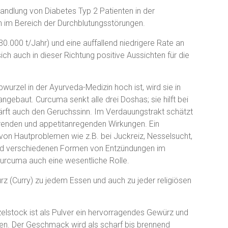
andlung von Diabetes Typ 2 Patienten in der
 im Bereich der Durchblutungsstörungen.
.000 t/Jahr) und eine auffallend niedrigere Rate an
ch auch in dieser Richtung positive Aussichten für die
urzel in der Ayurveda-Medizin hoch ist, wird sie in
ebaut. Curcuma senkt alle drei Doshas; sie hilft bei
rft auch den Geruchssinn. Im Verdauungstrakt schätzt
hrenden und appetitanregenden Wirkungen. Ein
 von Hautproblemen wie z.B. bei Juckreiz, Nesselsucht,
 und verschiedenen Formen von Entzündungen im
Curcuma auch eine wesentliche Rolle.
rz (Curry) zu jedem Essen und auch zu jeder religiösen
elstock ist als Pulver ein hervorragendes Gewürz und
gen. Der Geschmack wird als scharf bis brennend