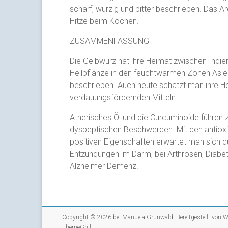
scharf, würzig und bitter beschrieben. Das A
Hitze beim Kochen.
ZUSAMMENFASSUNG
Die Gelbwurz hat ihre Heimat zwischen Indien
Heilpflanze in den feuchtwarmen Zonen Asiens 
beschrieben. Auch heute schätzt man ihre Hei
verdauungsfördernden Mitteln.
Ätherisches Öl und die Curcuminoide führen 
dyspeptischen Beschwerden. Mit den antio
positiven Eigenschaften erwartet man sich 
Entzündungen im Darm, bei Arthrosen, Diabet
Alzheimer Demenz.
Copyright © 2026 bei
Manuela Grunwald
. Bereitgestellt von
W
ThemeGrill
.