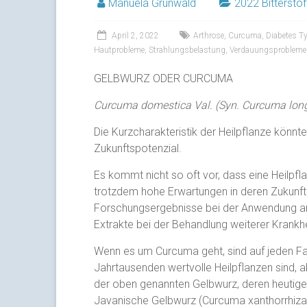
Manuela Grunwald
2022 Bitterstof
April 2, 2022
Arthrose
,
Curcuma
,
Diabetes T
Hautprobleme
,
Strahlungsbelastung
,
Verdauungsprobleme
GELBWURZ ODER CURCUMA
Curcuma domestica Val. (Syn. Curcuma long
Die Kurzcharakteristik der Heilpflanze könnte 
Zukunftspotenzial.
Es kommt nicht so oft vor, dass eine Heilpf
trotzdem hohe Erwartungen in deren Zukunft 
Forschungsergebnisse bei der Anwendung a
Extrakte bei der Behandlung weiterer Krankh
Wenn es um Curcuma geht, sind auf jeden Fall 
Jahrtausenden wertvolle Heilpflanzen sind, a
der oben genannten Gelbwurz, deren heutiges H
Javanische Gelbwurz (Curcuma xanthorrhiza