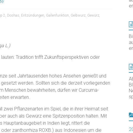
fe
er
yp 2
,
Doshas
,
Entzündungen
,
Gallenfunktion
,
Gelbwurz
,
Gewürz
,
B
au
a L.)
er
lauten: Tradition trifft Zukunftsperspektiven oder
lanze seit Jahrtausenden hohes Ansehen genießt und
A
gesetzt werden. Sollten sich die derzeit vorliegenden
B
m Menschen bewahrheiten, dürfen wir Curcuma-
N
sp
eiten erwarten.
zwei Pflanzenarten im Spiel, die in ihrer Heimat seit
ber auch als Gewürz eine Spitzenposition halten. Mit
auptanbaugebiet in Indien liegt, rittert die
2
 oder zanthorrhiza ROXB.) aus Indonesien um die