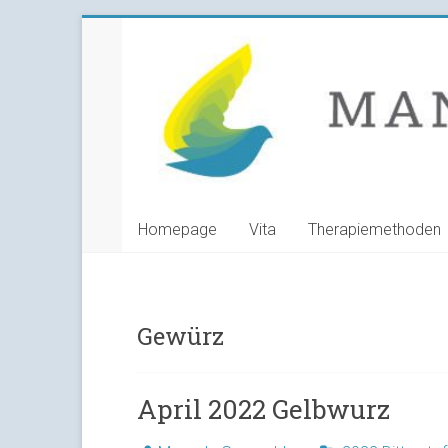
Skip
Manuela
to
content
Grunwald
Heilpraktikerin
Homepage
Vita
Therapiemethoden
Gewürz
April 2022 Gelbwurz