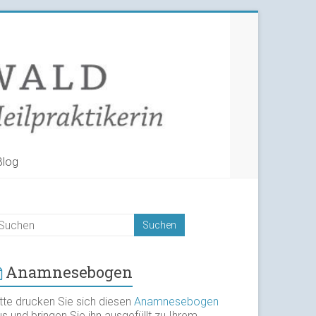
Blog
Anamnesebogen
itte drucken Sie sich diesen
Anamnesebogen
s und bringen Sie ihn ausgefüllt zu Ihrem