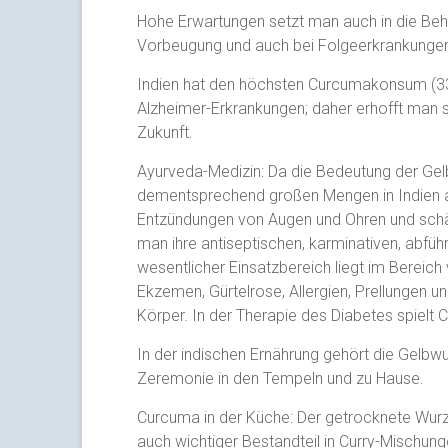
Hohe Erwartungen setzt man auch in die Beh
Vorbeugung und auch bei Folgeerkrankungen
Indien hat den höchsten Curcumakonsum (330
Alzheimer-Erkrankungen; daher erhofft man si
Zukunft.
Ayurveda-Medizin: Da die Bedeutung der Gelbw
dementsprechend großen Mengen in Indien ang
Entzündungen von Augen und Ohren und schä
man ihre antiseptischen, karminativen, abfü
wesentlicher Einsatzbereich liegt im Bereich
Ekzemen, Gürtelrose, Allergien, Prellungen
Körper. In der Therapie des Diabetes spielt 
In der indischen Ernährung gehört die Gelbwu
Zeremonie in den Tempeln und zu Hause.
Curcuma in der Küche: Der getrocknete Wurz
auch wichtiger Bestandteil in Curry-Mischun