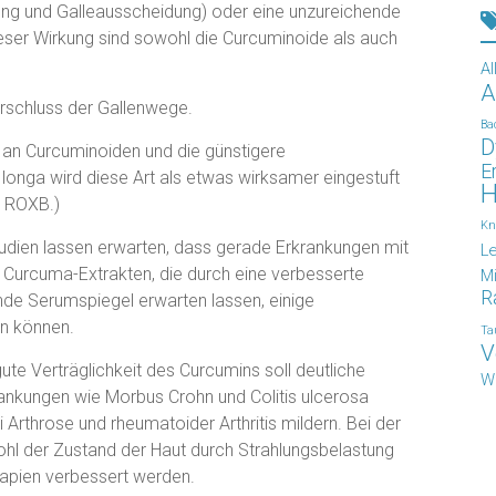
ldung und Galleausscheidung) oder eine unzureichende
eser Wirkung sind sowohl die Curcuminoide als auch
Al
A
erschluss der Gallenwege.
Ba
D
il an Curcuminoiden und die günstigere
E
onga wird diese Art als etwas wirksamer eingestuft
H
a ROXB.)
Kn
udien lassen erwarten, dass gerade Erkrankungen mit
L
 Curcuma-Extrakten, die durch eine verbesserte
Mi
R
de Serumspiegel erwarten lassen, einige
en können.
Ta
V
e Verträglichkeit des Curcumins soll deutliche
W
nkungen wie Morbus Crohn und Colitis ulcerosa
Arthrose und rheumatoider Arthritis mildern. Bei der
hl der Zustand der Haut durch Strahlungsbelastung
apien verbessert werden.