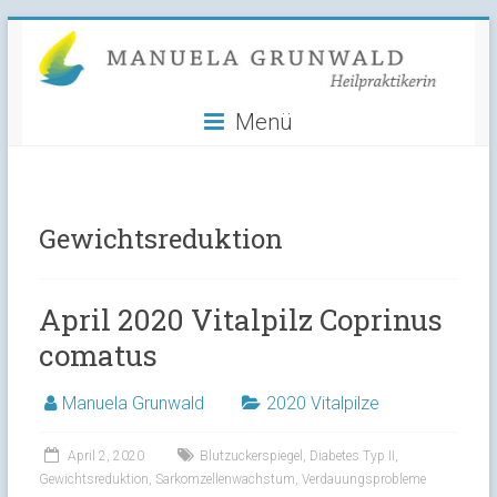
Manuela
Skip
to
Grunwald
content
Menü
Heilpraktikerin
Gewichtsreduktion
April 2020 Vitalpilz Coprinus
comatus
Manuela Grunwald
2020 Vitalpilze
April 2, 2020
Blutzuckerspiegel
,
Diabetes Typ II
,
Gewichtsreduktion
,
Sarkomzellenwachstum
,
Verdauungsprobleme