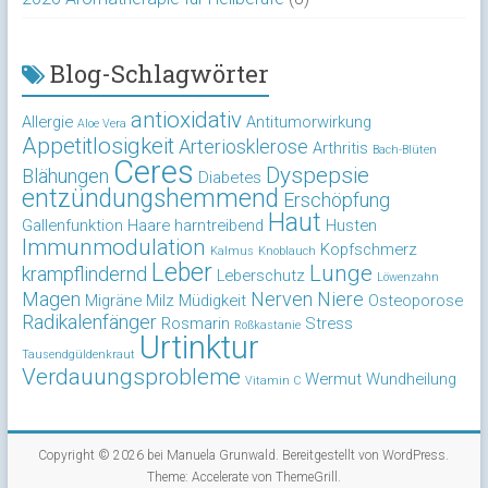
Blog-Schlagwörter
antioxidativ
Allergie
Antitumorwirkung
Aloe Vera
Appetitlosigkeit
Arteriosklerose
Arthritis
Bach-Blüten
Ceres
Dyspepsie
Blähungen
Diabetes
entzündungshemmend
Erschöpfung
Haut
Gallenfunktion
Haare
harntreibend
Husten
Immunmodulation
Kopfschmerz
Kalmus
Knoblauch
Leber
Lunge
krampflindernd
Leberschutz
Löwenzahn
Magen
Nerven
Niere
Migräne
Milz
Müdigkeit
Osteoporose
Radikalenfänger
Rosmarin
Stress
Roßkastanie
Urtinktur
Tausendgüldenkraut
Verdauungsprobleme
Wermut
Wundheilung
Vitamin C
Copyright © 2026 bei
Manuela Grunwald
. Bereitgestellt von
WordPress
.
Theme: Accelerate von
ThemeGrill
.