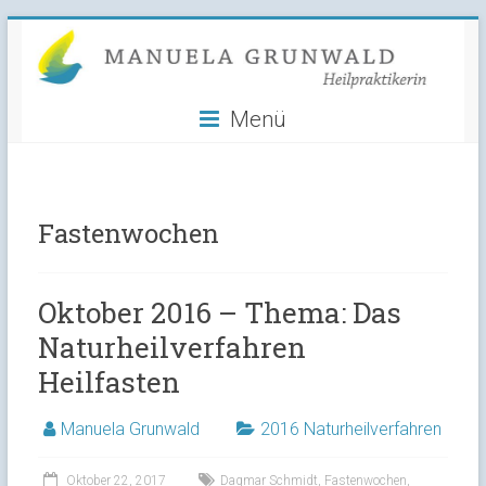
Manuela
Skip
to
Grunwald
content
Menü
Heilpraktikerin
Fastenwochen
Oktober 2016 – Thema: Das
Naturheilverfahren
Heilfasten
Manuela Grunwald
2016 Naturheilverfahren
Oktober 22, 2017
Dagmar Schmidt
,
Fastenwochen
,