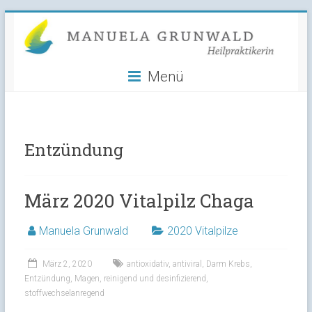
Manuela
Skip
to
Grunwald
content
Menü
Heilpraktikerin
Entzündung
März 2020 Vitalpilz Chaga
Manuela Grunwald
2020 Vitalpilze
März 2, 2020
antioxidativ
,
antiviral
,
Darm Krebs
,
Entzündung
,
Magen
,
reinigend und desinfizierend
,
stoffwechselanregend