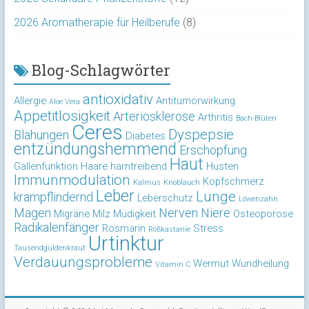
2026 Aromatherapie für Heilberufe
(8)
Blog-Schlagwörter
antioxidativ
Allergie
Antitumorwirkung
Aloe Vera
Appetitlosigkeit
Arteriosklerose
Arthritis
Bach-Blüten
Ceres
Dyspepsie
Blähungen
Diabetes
entzündungshemmend
Erschöpfung
Haut
Gallenfunktion
Haare
harntreibend
Husten
Immunmodulation
Kopfschmerz
Kalmus
Knoblauch
Leber
Lunge
krampflindernd
Leberschutz
Löwenzahn
Magen
Nerven
Niere
Migräne
Milz
Müdigkeit
Osteoporose
Radikalenfänger
Rosmarin
Stress
Roßkastanie
Urtinktur
Tausendgüldenkraut
Verdauungsprobleme
Wermut
Wundheilung
Vitamin C