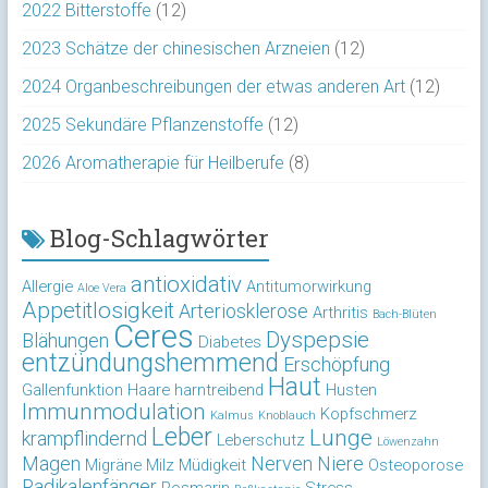
2022 Bitterstoffe
(12)
2023 Schätze der chinesischen Arzneien
(12)
2024 Organbeschreibungen der etwas anderen Art
(12)
2025 Sekundäre Pflanzenstoffe
(12)
2026 Aromatherapie für Heilberufe
(8)
Blog-Schlagwörter
antioxidativ
Allergie
Antitumorwirkung
Aloe Vera
Appetitlosigkeit
Arteriosklerose
Arthritis
Bach-Blüten
Ceres
Dyspepsie
Blähungen
Diabetes
entzündungshemmend
Erschöpfung
Haut
Gallenfunktion
Haare
harntreibend
Husten
Immunmodulation
Kopfschmerz
Kalmus
Knoblauch
Leber
Lunge
krampflindernd
Leberschutz
Löwenzahn
Magen
Nerven
Niere
Migräne
Milz
Müdigkeit
Osteoporose
Radikalenfänger
Rosmarin
Stress