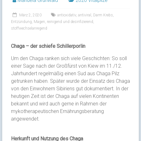
Manuela Grunwald
2020 Vitalpilze
März 2, 2020
antioxidativ
,
antiviral
,
Darm Krebs
,
Entzündung
,
Magen
,
reinigend und desinfizierend
,
stoffwechselanregend
Chaga – der schiefe Schillerporlin
Um den Chaga ranken sich viele Geschichten: So soll
einer Sage nach der Großfürst von Kiew im 11./12.
Jahrhundert regelmäßig einen Sud aus Chaga Pilz
getrunken haben. Später wurde der Einsatz des Chaga
von den Einwohnern Sibiriens gut dokumentiert. In der
heutigen Zeit ist der Chaga auf vielen Kontinenten
bekannt und wird auch gerne in Rahmen der
mykotherapeutischen Ernährungsberatung
angewendet.
Herkunft und Nutzung des Chaga