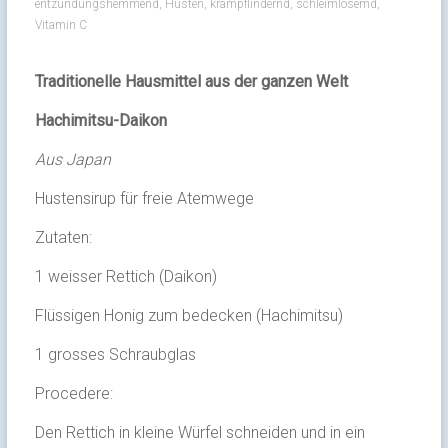
entzündungshemmend
,
Husten
,
krampflindernd
,
schleimlösemd
,
Vitamin C
Traditionelle Hausmittel aus der ganzen Welt
Hachimitsu-Daikon
Aus Japan
Hustensirup für freie Atemwege
Zutaten:
1 weisser Rettich (Daikon)
Flüssigen Honig zum bedecken (Hachimitsu)
1 grosses Schraubglas
Procedere:
Den Rettich in kleine Würfel schneiden und in ein