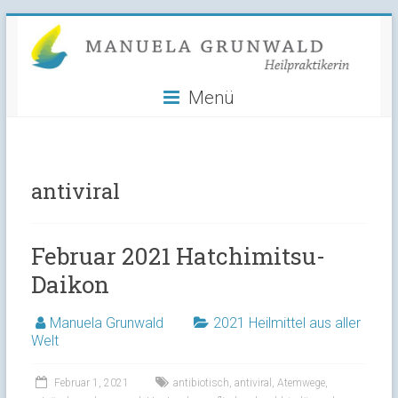
Manuela
Skip
to
Grunwald
content
Menü
Heilpraktikerin
antiviral
Februar 2021 Hatchimitsu-
Daikon
Manuela Grunwald
2021 Heilmittel aus aller
Welt
Februar 1, 2021
antibiotisch
,
antiviral
,
Atemwege
,