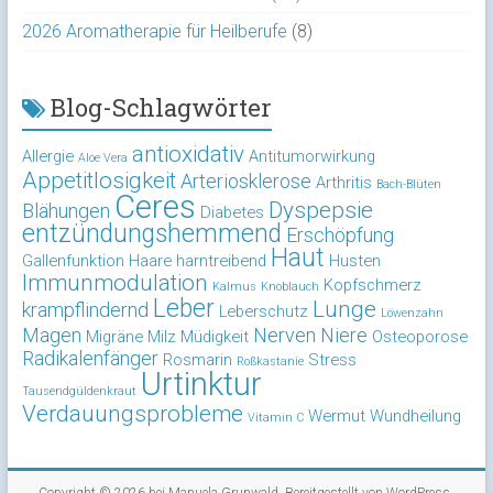
2026 Aromatherapie für Heilberufe
(8)
Blog-Schlagwörter
antioxidativ
Allergie
Antitumorwirkung
Aloe Vera
Appetitlosigkeit
Arteriosklerose
Arthritis
Bach-Blüten
Ceres
Dyspepsie
Blähungen
Diabetes
entzündungshemmend
Erschöpfung
Haut
Gallenfunktion
Haare
harntreibend
Husten
Immunmodulation
Kopfschmerz
Kalmus
Knoblauch
Leber
Lunge
krampflindernd
Leberschutz
Löwenzahn
Magen
Nerven
Niere
Migräne
Milz
Müdigkeit
Osteoporose
Radikalenfänger
Rosmarin
Stress
Roßkastanie
Urtinktur
Tausendgüldenkraut
Verdauungsprobleme
Wermut
Wundheilung
Vitamin C
Copyright © 2026 bei
Manuela Grunwald
. Bereitgestellt von
WordPress
.