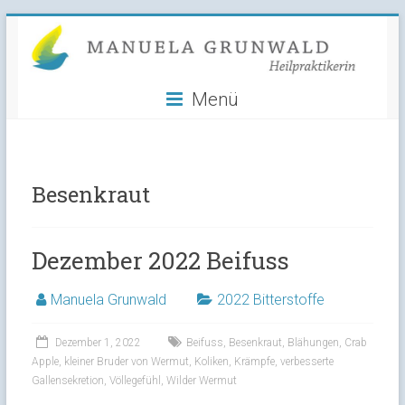
Manuela
Skip
to
Grunwald
content
Menü
Heilpraktikerin
Besenkraut
Dezember 2022 Beifuss
Manuela Grunwald
2022 Bitterstoffe
Dezember 1, 2022
Beifuss
,
Besenkraut
,
Blähungen
,
Crab
Apple
,
kleiner Bruder von Wermut
,
Koliken
,
Krämpfe
,
verbesserte
Gallensekretion
,
Völlegefühl
,
Wilder Wermut