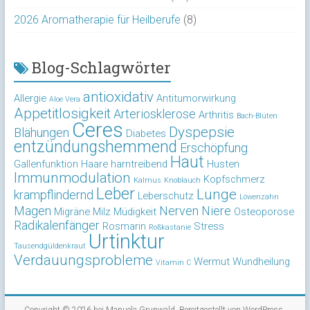
2026 Aromatherapie für Heilberufe
(8)
Blog-Schlagwörter
antioxidativ
Allergie
Antitumorwirkung
Aloe Vera
Appetitlosigkeit
Arteriosklerose
Arthritis
Bach-Blüten
Ceres
Dyspepsie
Blähungen
Diabetes
entzündungshemmend
Erschöpfung
Haut
Gallenfunktion
Haare
harntreibend
Husten
Immunmodulation
Kopfschmerz
Kalmus
Knoblauch
Leber
Lunge
krampflindernd
Leberschutz
Löwenzahn
Magen
Nerven
Niere
Migräne
Milz
Müdigkeit
Osteoporose
Radikalenfänger
Rosmarin
Stress
Roßkastanie
Urtinktur
Tausendgüldenkraut
Verdauungsprobleme
Wermut
Wundheilung
Vitamin C
Copyright © 2026 bei
Manuela Grunwald
. Bereitgestellt von
WordPress
.