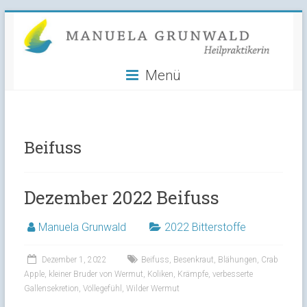
Manuela
Skip
to
Grunwald
content
Menü
Heilpraktikerin
Beifuss
Dezember 2022 Beifuss
Manuela Grunwald
2022 Bitterstoffe
Dezember 1, 2022
Beifuss
,
Besenkraut
,
Blähungen
,
Crab
Apple
,
kleiner Bruder von Wermut
,
Koliken
,
Krämpfe
,
verbesserte
Gallensekretion
,
Völlegefühl
,
Wilder Wermut