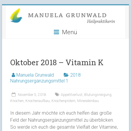
Manuela
Skip
to
Grunwald
content
Menü
Heilpraktikerin
Oktober 2018 – Vitamin K
Manuela Grunwald
2018
Nahrungsergänzungsmittel 1
November 5, 2018
Appetitverlust
,
Blutungsneigung
,
Knochen
,
Knochenaufbau
,
Knochenprotein
,
Mineraleinbau
In diesem Jahr möchte ich euch helfen das große
Feld der Nahrungsergänzungsmittel zu überblicken.
So werde ich euch die gesamte Vielfalt der Vitamine,