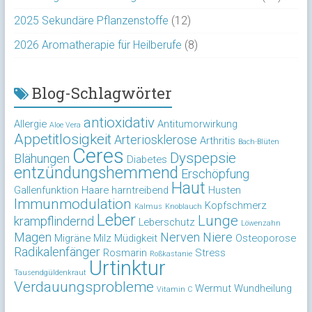
2025 Sekundäre Pflanzenstoffe
(12)
2026 Aromatherapie für Heilberufe
(8)
Blog-Schlagwörter
antioxidativ
Allergie
Antitumorwirkung
Aloe Vera
Appetitlosigkeit
Arteriosklerose
Arthritis
Bach-Blüten
Ceres
Dyspepsie
Blähungen
Diabetes
entzündungshemmend
Erschöpfung
Haut
Gallenfunktion
Haare
harntreibend
Husten
Immunmodulation
Kopfschmerz
Kalmus
Knoblauch
Leber
Lunge
krampflindernd
Leberschutz
Löwenzahn
Magen
Nerven
Niere
Migräne
Milz
Müdigkeit
Osteoporose
Radikalenfänger
Rosmarin
Stress
Roßkastanie
Urtinktur
Tausendgüldenkraut
Verdauungsprobleme
Wermut
Wundheilung
Vitamin C