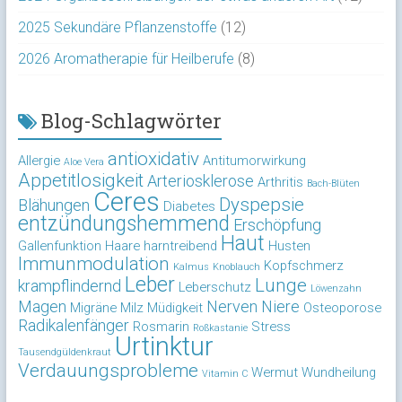
2025 Sekundäre Pflanzenstoffe
(12)
2026 Aromatherapie für Heilberufe
(8)
Blog-Schlagwörter
antioxidativ
Allergie
Antitumorwirkung
Aloe Vera
Appetitlosigkeit
Arteriosklerose
Arthritis
Bach-Blüten
Ceres
Dyspepsie
Blähungen
Diabetes
entzündungshemmend
Erschöpfung
Haut
Gallenfunktion
Haare
harntreibend
Husten
Immunmodulation
Kopfschmerz
Kalmus
Knoblauch
Leber
Lunge
krampflindernd
Leberschutz
Löwenzahn
Magen
Nerven
Niere
Migräne
Milz
Müdigkeit
Osteoporose
Radikalenfänger
Rosmarin
Stress
Roßkastanie
Urtinktur
Tausendgüldenkraut
Verdauungsprobleme
Wermut
Wundheilung
Vitamin C