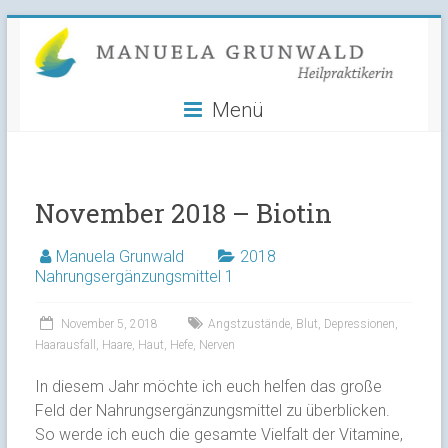
Manuela
Skip
to
Grunwald
content
Menü
Heilpraktikerin
November 2018 – Biotin
Manuela Grunwald
2018
Nahrungsergänzungsmittel 1
November 5, 2018
Angstzustände
,
Blut
,
Depressionen
,
Haarausfall
,
Haare
,
Haut
,
Hefe
,
Nerven
In diesem Jahr möchte ich euch helfen das große
Feld der Nahrungsergänzungsmittel zu überblicken.
So werde ich euch die gesamte Vielfalt der Vitamine,